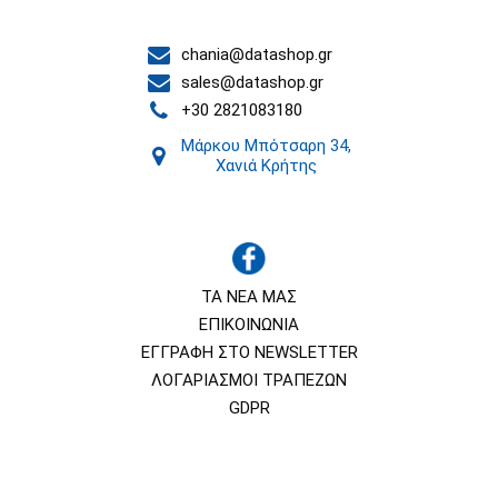
Επικοινωνία
chania@datashop.gr
sales@datashop.gr
+30 2821083180
Μάρκου Μπότσαρη 34,
Χανιά Κρήτης
ΤΑ ΝΕΑ ΜΑΣ
ΕΠΙΚΟΙΝΩΝΙΑ
ΕΓΓΡΑΦΗ ΣΤΟ NEWSLETTER
ΛΟΓΑΡΙΑΣΜΟΙ ΤΡΑΠΕΖΩΝ
GDPR