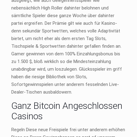
ausgelegt, wie auch Gelegenheitsspieler wie
nebensächlich High Roller dahinter belohnen und
sämtliche Spieler diese ganze Woche über dahinter
partei ergreifen. Der Prämie gilt wie auch für Kasino-
denn sekundär Sportwetten, welches volle Adaptivität
bietet, um nicht eher als dem ersten Tag Slots,
Tischspiele & Sportwetten dahinter gefallen finden an.
Gamer gewinnen von dem 100% Einzahlungsbonus bis
zu 1.500 $, bloß wirklich so die Mindesteinzahlung
unabdingbar wird, um loszulegen. Glücksspieler im griff
haben die riesige Bibliothek von Slots,
Sofortgewinnspielen unter anderem fesselnden Live-
Dealer-Tischen ausbaldowern.
Ganz Bitcoin Angeschlossen
Casinos
Regeln Diese neue Freispiele frei unter anderem erhöhen