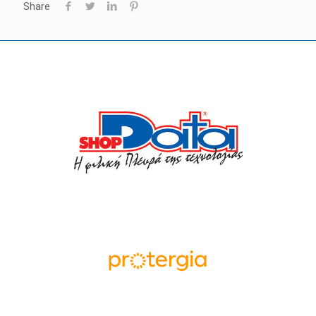
Share
Οι συνεργάτες μας