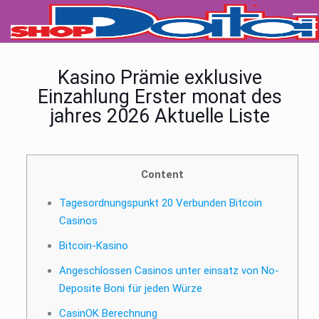
Kasino Prämie exklusive
Einzahlung Erster monat des
jahres 2026 Aktuelle Liste
Content
Tagesordnungspunkt 20 Verbunden Bitcoin
Casinos
Bitcoin-Kasino
Angeschlossen Casinos unter einsatz von No-
Deposite Boni für jeden Würze
CasinOK Berechnung