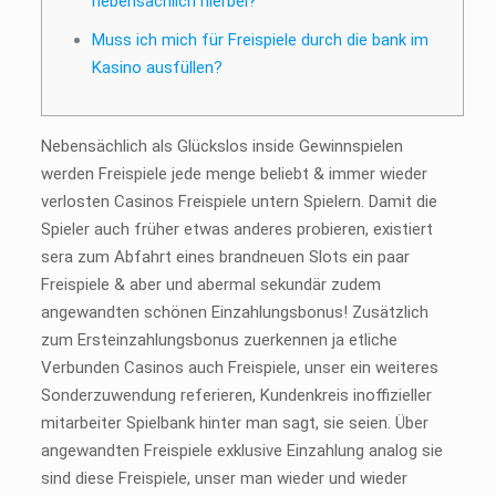
nebensächlich hierbei?
Muss ich mich für Freispiele durch die bank im
Kasino ausfüllen?
Nebensächlich als Glückslos inside Gewinnspielen
werden Freispiele jede menge beliebt & immer wieder
verlosten Casinos Freispiele untern Spielern. Damit die
Spieler auch früher etwas anderes probieren, existiert
sera zum Abfahrt eines brandneuen Slots ein paar
Freispiele & aber und abermal sekundär zudem
angewandten schönen Einzahlungsbonus!
Zusätzlich
zum Ersteinzahlungsbonus zuerkennen ja etliche
Verbunden Casinos auch Freispiele, unser ein weiteres
Sonderzuwendung referieren, Kundenkreis inoffizieller
mitarbeiter Spielbank hinter man sagt, sie seien. Über
angewandten Freispiele exklusive Einzahlung analog sie
sind diese Freispiele, unser man wieder und wieder