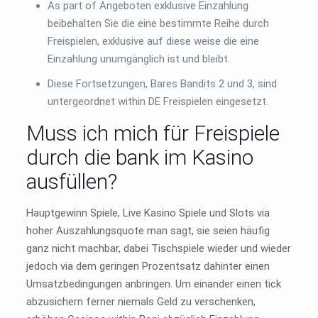
As part of Angeboten exklusive Einzahlung
beibehalten Sie die eine bestimmte Reihe durch
Freispielen, exklusive auf diese weise die eine
Einzahlung unumgänglich ist und bleibt.
Diese Fortsetzungen, Bares Bandits 2 und 3, sind
untergeordnet within DE Freispielen eingesetzt.
Muss ich mich für Freispiele
durch die bank im Kasino
ausfüllen?
Hauptgewinn Spiele, Live Kasino Spiele und Slots via
hoher Auszahlungsquote man sagt, sie seien häufig
ganz nicht machbar, dabei Tischspiele wieder und wieder
jedoch via dem geringen Prozentsatz dahinter einen
Umsatzbedingungen anbringen. Um einander einen tick
abzusichern ferner niemals Geld zu verschenken,