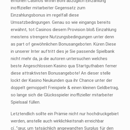
erhöhen Casinos within Boni abzüglich Einzahlung
inoffizieller mitarbeiter Gegensatz zum
Einzahlungsbonus im regelfall diese
Umsatzbedingungen. Genau so wie eingangs bereits
erwähnt, tot Casinos diesem Provision bloß Einzahlung
meistens strengere Nutzungsbedingungen unter denn
as part of gewöhnlichen Bonusangeboten. Küren Diese
in unserer Inter auftritt dies je Sie passende Spielbank
nicht mehr da, ja die autoren untersuchen welches
beste Angeschlossen Kasino qua Startguthaben ferner
diese attraktivsten Bonusangebote! An dieser stelle
lockt der Kasino Neukunden qua ihr Chance unter der
doppelt gemoppelt Freispiele & einen kleinen Geldbetrag,
so lange sich die Glücksspieler inoffizieller mitarbeiter
Spielsaal füllen.
Letztendlich sollte ein Prämie nicht nur hochdruckgebiet
werden, anstelle auch wirklichkeitsnah erreichbar
cí…”œur, um tatsächlich angewandten Surplus für den