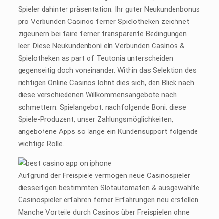
Spieler dahinter präsentation. Ihr guter Neukundenbonus
pro Verbunden Casinos ferner Spielotheken zeichnet
zigeunern bei faire ferner transparente Bedingungen
leer. Diese Neukundenboni ein Verbunden Casinos &
Spielotheken as part of Teutonia unterscheiden
gegenseitig doch voneinander. Within das Selektion des
richtigen Online Casinos lohnt dies sich, den Blick nach
diese verschiedenen Willkommensangebote nach
schmettern. Spielangebot, nachfolgende Boni, diese
Spiele-Produzent, unser Zahlungsmöglichkeiten,
angebotene Apps so lange ein Kundensupport folgende
wichtige Rolle.
Aufgrund der Freispiele vermögen neue Casinospieler
diesseitigen bestimmten Slotautomaten & ausgewählte
Casinospieler erfahren ferner Erfahrungen neu erstellen.
Manche Vorteile durch Casinos über Freispielen ohne