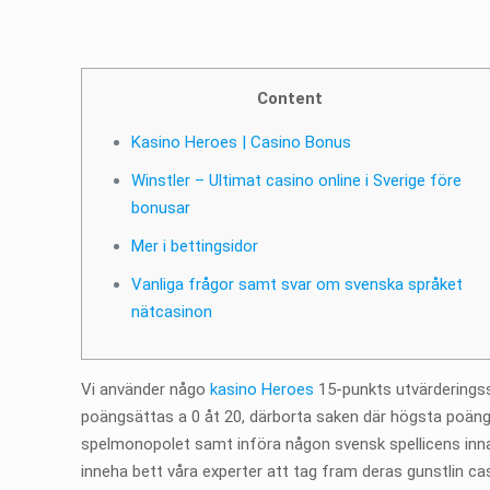
Content
Kasino Heroes | Casino Bonus
Winstler – Ultimat casino online i Sverige före
bonusar
Mer i bettingsidor
Vanliga frågor samt svar om svenska språket
nätcasinon
Vi använder någo
kasino Heroes
15-punkts utvärderingss
poängsättas a 0 åt 20, därborta saken där högsta poänge
spelmonopolet samt införa någon svensk spellicens inna
inneha bett våra experter att tag fram deras gunstlin 