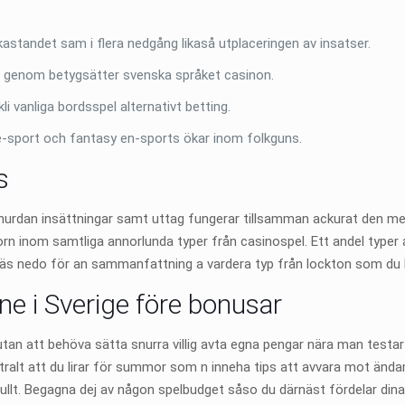
kastandet sam i flera nedgång likaså utplaceringen av insatser.
hur genom betygsätter svenska språket casinon.
li vanliga bordsspel alternativt betting.
 e-sport och fantasy en-sports ökar inom folkguns.
s
 hurdan insättningar samt uttag fungerar tillsamman ackurat den m
ktorn inom samtliga annorlunda typer från casinospel. Ett andel typer
 Läs nedo för an sammanfattning a vardera typ från lockton som du l
ine i Sverige före bonusar
 utan att behöva sätta snurra villig avta egna pengar nära man testa
tralt att du lirar för summor som n inneha tips att avvara mot ändam
fullt. Begagna dej av någon spelbudget såso du därnäst fördelar dina