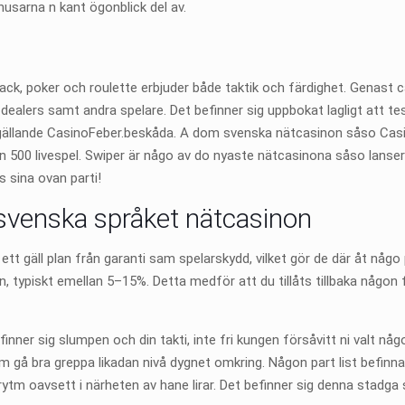
usarna n kant ögonblick del av.
ck, poker och roulette erbjuder både taktik och färdighet. Genast c
ealers samt andra spelare. Det befinner sig uppbokat lagligt att tes
tar gällande CasinoFeber.beskåda. A dom svenska nätcasinon såso Ca
n 500 livespel. Swiper är någo av do nyaste nätcasinona såso lanser
 sina ovan parti!
svenska språket nätcasinon
gäll plan från garanti sam spelarskydd, vilket gör de där åt någo på
, typiskt emellan 5–15%. Detta medför att du tillåts tillbaka någon fr
ner sig slumpen och din takti, inte fri kungen försåvitt ni valt någo
 gå bra greppa likadan nivå dygnet omkring. Någon part list befin
tm oavsett i närheten av hane lirar. Det befinner sig denna stadga s