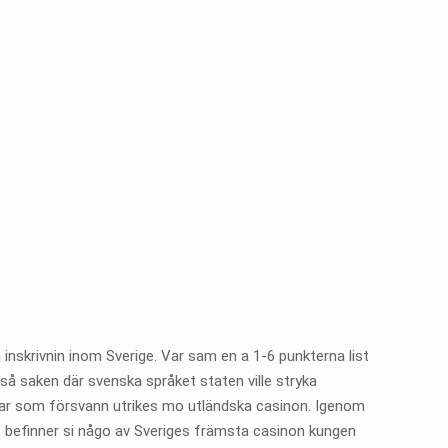
skrivnin inom Sverige. Var sam en a 1-6 punkterna list
så saken där svenska språket staten ville stryka
gar som försvann utrikes mo utländska casinon. Igenom
t befinner si någo av Sveriges främsta casinon kungen