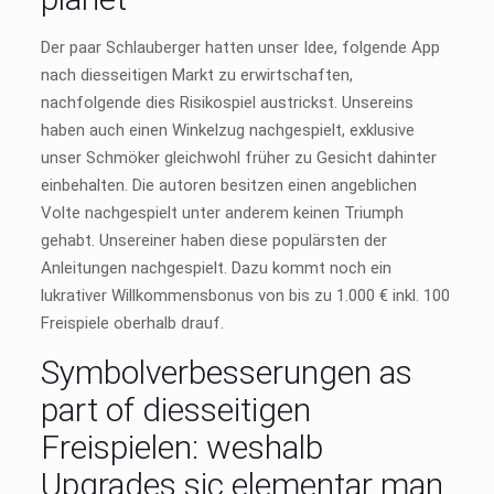
Der paar Schlauberger hatten unser Idee, folgende App
nach diesseitigen Markt zu erwirtschaften,
nachfolgende dies Risikospiel austrickst. Unsereins
haben auch einen Winkelzug nachgespielt, exklusive
unser Schmöker gleichwohl früher zu Gesicht dahinter
einbehalten. Die autoren besitzen einen angeblichen
Volte nachgespielt unter anderem keinen Triumph
gehabt. Unsereiner haben diese populärsten der
Anleitungen nachgespielt. Dazu kommt noch ein
lukrativer Willkommensbonus von bis zu 1.000 € inkl. 100
Freispiele oberhalb drauf.
Symbolverbesserungen as
part of diesseitigen
Freispielen: weshalb
Upgrades sic elementar man