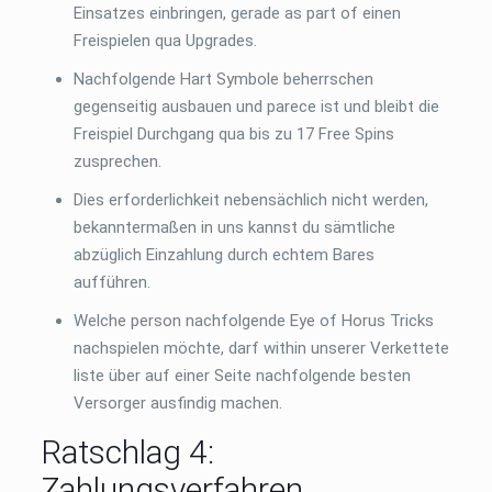
Einsatzes einbringen, gerade as part of einen
Freispielen qua Upgrades.
Nachfolgende Hart Symbole beherrschen
gegenseitig ausbauen und parece ist und bleibt die
Freispiel Durchgang qua bis zu 17 Free Spins
zusprechen.
Dies erforderlichkeit nebensächlich nicht werden,
bekanntermaßen in uns kannst du sämtliche
abzüglich Einzahlung durch echtem Bares
aufführen.
Welche person nachfolgende Eye of Horus Tricks
nachspielen möchte, darf within unserer Verkettete
liste über auf einer Seite nachfolgende besten
Versorger ausfindig machen.
Ratschlag 4:
Zahlungsverfahren,