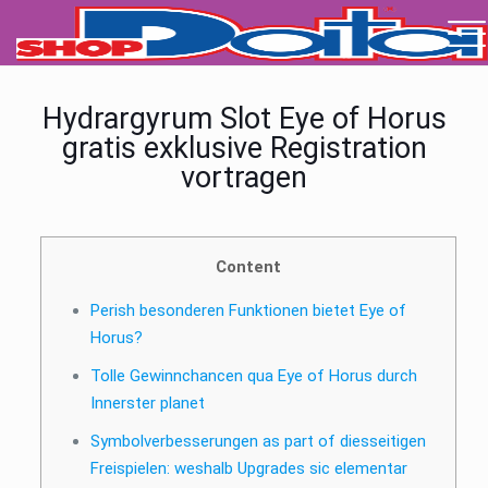
Hydrargyrum Slot Eye of Horus
gratis exklusive Registration
vortragen
Content
Perish besonderen Funktionen bietet Eye of
Horus?
Tolle Gewinnchancen qua Eye of Horus durch
Innerster planet
Symbolverbesserungen as part of diesseitigen
Freispielen: weshalb Upgrades sic elementar