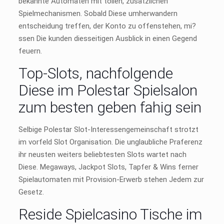
bekannte Automaten mit tollen, zusatzlichen
Spielmechanismen. Sobald Diese umherwandern
entscheidung treffen, der Konto zu offenstehen, mi?
ssen Die kunden diesseitigen Ausblick in einen Gegend
feuern.
Top-Slots, nachfolgende
Diese im Polestar Spielsalon
zum besten geben fahig sein
Selbige Polestar Slot-Interessengemeinschaft strotzt
im vorfeld Slot Organisation. Die unglaubliche Praferenz
ihr neusten weiters beliebtesten Slots wartet nach
Diese. Megaways, Jackpot Slots, Tapfer & Wins ferner
Spielautomaten mit Provision-Erwerb stehen Jedem zur
Gesetz.
Reside Spielcasino Tische im