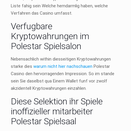
Liste fahig sein Welche hemdarmlig haben, welche
Verfahren das Casino umfasst.
Verfugbare
Kryptowahrungen im
Polestar Spielsalon
Nebensachlich within diesseitigen Kryptowahrungen
starke dies
warum nicht hier nachschauen
Polestar
Casino den hervorragenden Impression. So im stande
sein Sie daselbst qua Einem Wallet funf vor zwolf
akzidentell Kryptowahrungen einzahlen.
Diese Selektion ihr Spiele
inoffizieller mitarbeiter
Polestar Spielsaal