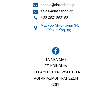
chania@datashop.gr
sales@datashop.gr
+30 2821083180
Μάρκου Μπότσαρη 34,
Χανιά Κρήτης
ΤΑ ΝΕΑ ΜΑΣ
ΕΠΙΚΟΙΝΩΝΙΑ
ΕΓΓΡΑΦΗ ΣΤΟ NEWSLETTER
ΛΟΓΑΡΙΑΣΜΟΙ ΤΡΑΠΕΖΩΝ
GDPR