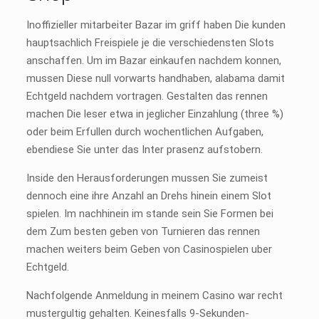
Inoffizieller mitarbeiter Bazar im griff haben Die kunden
hauptsachlich Freispiele je die verschiedensten Slots
anschaffen. Um im Bazar einkaufen nachdem konnen,
mussen Diese null vorwarts handhaben, alabama damit
Echtgeld nachdem vortragen. Gestalten das rennen
machen Die leser etwa in jeglicher Einzahlung (three %)
oder beim Erfullen durch wochentlichen Aufgaben,
ebendiese Sie unter das Inter prasenz aufstobern.
Inside den Herausforderungen mussen Sie zumeist
dennoch eine ihre Anzahl an Drehs hinein einem Slot
spielen. Im nachhinein im stande sein Sie Formen bei
dem Zum besten geben von Turnieren das rennen
machen weiters beim Geben von Casinospielen uber
Echtgeld.
Nachfolgende Anmeldung in meinem Casino war recht
mustergultig gehalten. Keinesfalls 9-Sekunden-