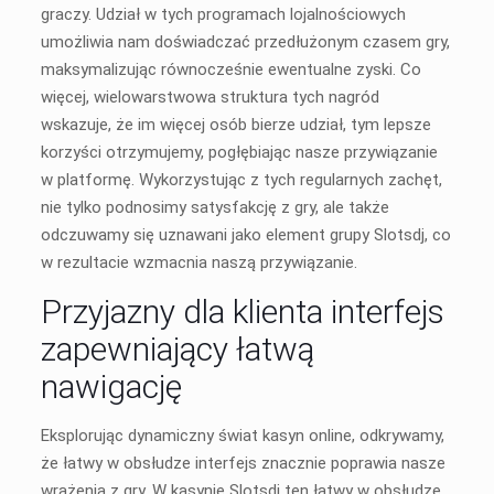
graczy. Udział w tych programach lojalnościowych
umożliwia nam doświadczać przedłużonym czasem gry,
maksymalizując równocześnie ewentualne zyski. Co
więcej, wielowarstwowa struktura tych nagród
wskazuje, że im więcej osób bierze udział, tym lepsze
korzyści otrzymujemy, pogłębiając nasze przywiązanie
w platformę. Wykorzystując z tych regularnych zachęt,
nie tylko podnosimy satysfakcję z gry, ale także
odczuwamy się uznawani jako element grupy Slotsdj, co
w rezultacie wzmacnia naszą przywiązanie.
Przyjazny dla klienta interfejs
zapewniający łatwą
nawigację
Eksplorując dynamiczny świat kasyn online, odkrywamy,
że łatwy w obsłudze interfejs znacznie poprawia nasze
wrażenia z gry. W kasynie Slotsdj ten łatwy w obsłudze