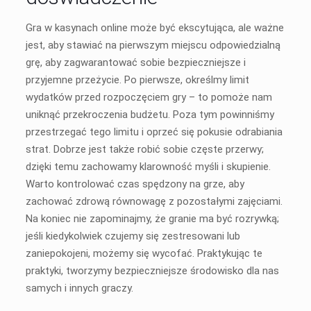
Gra w kasynach online może być ekscytująca, ale ważne
jest, aby stawiać na pierwszym miejscu odpowiedzialną
grę, aby zagwarantować sobie bezpieczniejsze i
przyjemne przeżycie. Po pierwsze, określmy limit
wydatków przed rozpoczęciem gry – to pomoże nam
uniknąć przekroczenia budżetu. Poza tym powinniśmy
przestrzegać tego limitu i oprzeć się pokusie odrabiania
strat. Dobrze jest także robić sobie częste przerwy;
dzięki temu zachowamy klarowność myśli i skupienie.
Warto kontrolować czas spędzony na grze, aby
zachować zdrową równowagę z pozostałymi zajęciami.
Na koniec nie zapominajmy, że granie ma być rozrywką;
jeśli kiedykolwiek czujemy się zestresowani lub
zaniepokojeni, możemy się wycofać. Praktykując te
praktyki, tworzymy bezpieczniejsze środowisko dla nas
samych i innych graczy.