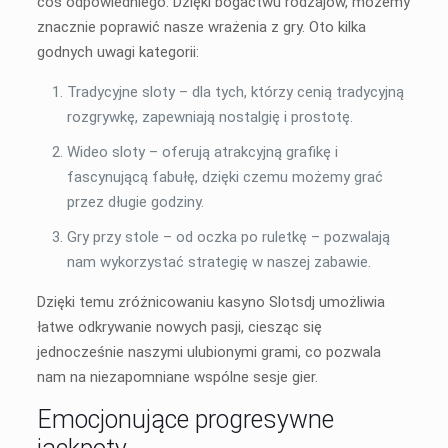
coś odpowiedniego. Dzięki bogactwu rodzajów, możemy
znacznie poprawić nasze wrażenia z gry. Oto kilka
godnych uwagi kategorii:
Tradycyjne sloty – dla tych, którzy cenią tradycyjną
rozgrywkę, zapewniają nostalgię i prostotę.
Wideo sloty – oferują atrakcyjną grafikę i
fascynującą fabułę, dzięki czemu możemy grać
przez długie godziny.
Gry przy stole – od oczka po ruletkę – pozwalają
nam wykorzystać strategię w naszej zabawie.
Dzięki temu zróżnicowaniu kasyno Slotsdj umożliwia
łatwe odkrywanie nowych pasji, ciesząc się
jednocześnie naszymi ulubionymi grami, co pozwala
nam na niezapomniane wspólne sesje gier.
Emocjonujące progresywne