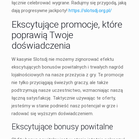
łącznie celebrować wygrane. Radujmy się przygodą, jaką
dają progresywne jackpoty!
https://slotsdj.org.pl/
Ekscytujące promocje, które
poprawią Twoje
doświadczenia
W kasynie Slotsdj nie możemy zignorować efektu
ekscytujących bonusów powitalnych i trwałych nagród
lojalnościowych na nasze przeżycia z gry. Te promocje
nie tylko przyciągają świeżych graczy, ale także
podtrzymują nasze uczestnictwo, wzmacniając naszą
łączną satysfakcję. Taktycznie używając te oferty,
jesteśmy w stanie podnieść nasz potencjał w grze i
radować się wyższym doświadczeniem.
Ekscytujące bonusy powitalne