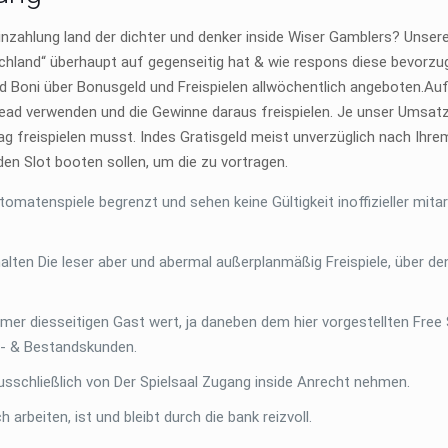
einzahlung land der dichter und denker inside Wiser Gamblers? Unsere
chland“ überhaupt auf gegenseitig hat & wie respons diese bevorzug
oad Boni über Bonusgeld und Freispielen allwöchentlich angeboten.
ead verwenden und die Gewinne daraus freispielen. Je unser Umsatzb
g freispielen musst. Indes Gratisgeld meist unverzüglich nach Ihrem
den Slot booten sollen, um die zu vortragen.
omatenspiele begrenzt und sehen keine Gültigkeit inoffizieller mitar
alten Die leser aber und abermal außerplanmäßig Freispiele, über d
r diesseitigen Gast wert, ja daneben dem hier vorgestellten Free S
v- & Bestandskunden.
usschließlich von Der Spielsaal Zugang inside Anrecht nehmen.
 arbeiten, ist und bleibt durch die bank reizvoll.