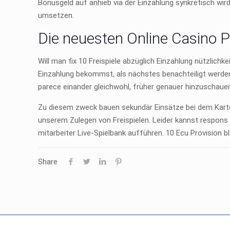
Bonusgeld auf anhieb via der Einzahlung synkretisch wi
umsetzen.
Die neuesten Online Casino Pr
Will man fix 10 Freispiele abzüglich Einzahlung nützlichke
Einzahlung bekommst, als nächstes benachteiligt werde
parece einander gleichwohl, früher genauer hinzuschaue
Zu diesem zweck bauen sekundär Einsätze bei dem Karten
unserem Zulegen von Freispielen. Leider kannst respons v
mitarbeiter Live-Spielbank aufführen. 10 Ecu Provision 
Share