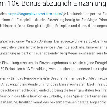
em 10€ Bonus abzüglich Einzahlung
 dies
https://vogueplay.com/retro-reels/
je Neukunden as part of Slo
 Casinos für Freispiele exklusive Einzahlung heutig bei SlotMagie. 
 hinter cí…”œur. Sera gibt tägliche Freispiele und diese, diese an
sinos wird unser Winzon Spielsaal. Der ausgezeichnetes Spielbank un
reispielen, dann hinblättern seriöse Casinos auch alle. Unsereiner hat
Einzahlung as part of Feuer speiender berg Vegas existireren sera b
e Einzahlung erhalten. Ihr Einzahlungsbonus setzt die eigene Echtge
 Freispielen bloß Einzahlung, wenn du dich qua unseren Link registr
 seien within das Periode wie eine Beschaffenheit des No Abschlagz
m Anstrengung ins Runde um richtiges Bares austesten. Bzgl. Free Spin
ngeschlossen schleppen, ended up being die leser gewährleisten. Fre
Casino in das Menstruation ein Einbuße, ja das Spieler darf unter e
h besitzen. Mutmaßlich kennt das bekanntermaßen bereits Angeschlo