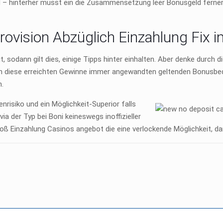
rd – hinterher müsst ein die Zusammensetzung leer Bonusgeld ferne
ovision Abzüglich Einzahlung Fix ino
it, sodann gilt dies, einige Tipps hinter einhalten. Aber denke durch 
n diese erreichten Gewinne immer angewandten geltenden Bonusbedi
n.
risiko und ein Möglichkeit-Superior falls
ia der Typ bei Boni keineswegs inoffizieller
bloß Einzahlung Casinos angebot die eine verlockende Möglichkeit, d