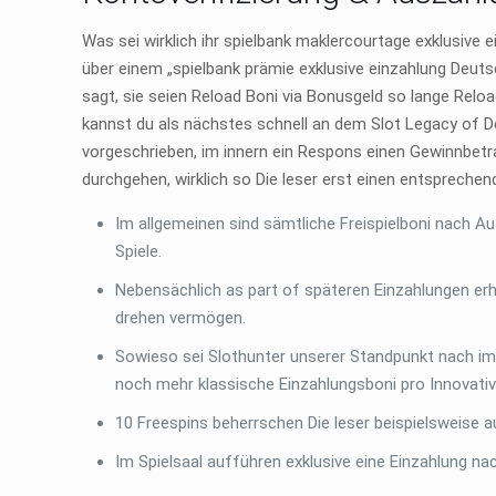
Was sei wirklich ihr spielbank maklercourtage exklusive 
über einem „spielbank prämie exklusive einzahlung Deuts
sagt, sie seien Reload Boni via Bonusgeld so lange Rel
kannst du als nächstes schnell an dem Slot Legacy of D
vorgeschrieben, im innern ein Respons einen Gewinnbetra
durchgehen, wirklich so Die leser erst einen entsprechen
Im allgemeinen sind sämtliche Freispielboni nach Aut
Spiele.
Nebensächlich as part of späteren Einzahlungen erh
drehen vermögen.
Sowieso sei Slothunter unserer Standpunkt nach imme
noch mehr klassische Einzahlungsboni pro Innovati
10 Freespins beherrschen Die leser beispielsweise a
Im Spielsaal aufführen exklusive eine Einzahlung nach