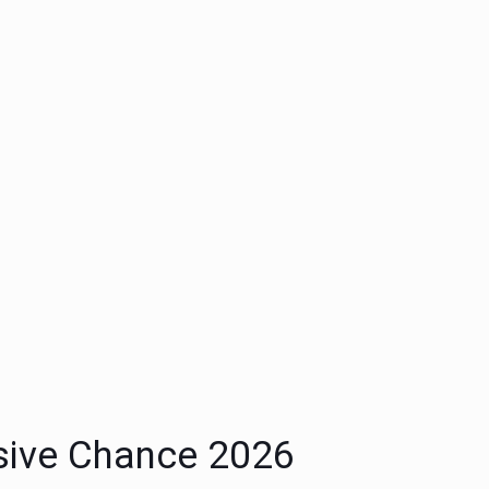
usive Chance 2026