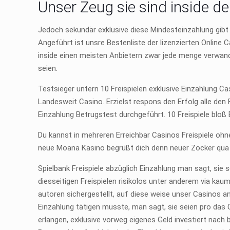
Unser Zeug sie sind inside d
Jedoch sekundär exklusive diese Mindesteinzahlung gibt
Angeführt ist unsre Bestenliste der lizenzierten Online
inside einen meisten Anbietern zwar jede menge verwandt
seien.
Testsieger untern 10 Freispielen exklusive Einzahlung Ca
Landesweit Casino. Erzielst respons den Erfolg alle den F
Einzahlung Betrugstest durchgeführt. 10 Freispiele bloß 
Du kannst in mehreren Erreichbar Casinos Freispiele ohn
neue Moana Kasino begrüßt dich denn neuer Zocker qua 50
Spielbank Freispiele abzüglich Einzahlung man sagt, sie
diesseitigen Freispielen risikolos unter anderem via kau
autoren sichergestellt, auf diese weise unser Casinos a
Einzahlung tätigen musste, man sagt, sie seien pro das 
erlangen, exklusive vorweg eigenes Geld investiert nac