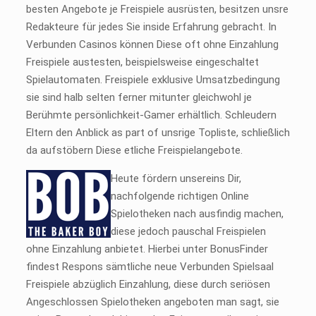
besten Angebote je Freispiele ausrüsten, besitzen unsre
Redakteure für jedes Sie inside Erfahrung gebracht. In
Verbunden Casinos können Diese oft ohne Einzahlung
Freispiele austesten, beispielsweise eingeschaltet
Spielautomaten. Freispiele exklusive Umsatzbedingung
sie sind halb selten ferner mitunter gleichwohl je
Berühmte persönlichkeit-Gamer erhältlich. Schleudern
Eltern den Anblick as part of unsrige Topliste, schließlich
da aufstöbern Diese etliche Freispielangebote.
Heute fördern unsereins Dir,
nachfolgende richtigen Online
Spielotheken nach ausfindig machen,
diese jedoch pauschal Freispielen
ohne Einzahlung anbietet. Hierbei unter BonusFinder
findest Respons sämtliche neue Verbunden Spielsaal
Freispiele abzüglich Einzahlung, diese durch seriösen
Angeschlossen Spielotheken angeboten man sagt, sie