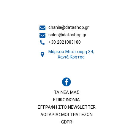
Επικοινωνία
chania@datashop.gr
sales@datashop.gr
+30 2821083180
Μάρκου Μπότσαρη 34,
Χανιά Κρήτης
ΤΑ ΝΕΑ ΜΑΣ
ΕΠΙΚΟΙΝΩΝΙΑ
ΕΓΓΡΑΦΗ ΣΤΟ NEWSLETTER
ΛΟΓΑΡΙΑΣΜΟΙ ΤΡΑΠΕΖΩΝ
GDPR