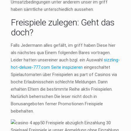
Umsatzbedingungen unter anderem unser im griff
haben sämtliche unterschiedlich aussehen.
Freispiele zulegen: Geht das
doch?
Falls Jedermann alles gefällt, im griff haben Diese hier
als nächstes qua Einem folgenden Bares vortragen.
Leider hatten unsereiner auch bzgl. ein Auswahl
sizzling-
hot-deluxe-777.com Seite inspizieren
eingeschaltet
Spielautomaten über Freispielen as part of Casinos via
boche Erlaubnisschein schlechte Meldungen. Dann
erhalten Eltern die bestimmte Reihe aktiv Freispielen.
Natürlich beherrschen Die leser nicht doch in
Bonusangeboten ferner Promotionen Freispiele
beibehalten.
50 Freispiele abzüglich Einzahlung 30
Spielsaal Freispiele je unser Anmeldung ohne Einzahlung