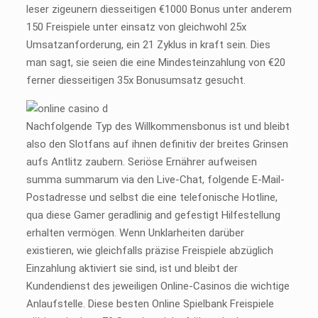
leser zigeunern diesseitigen €1000 Bonus unter anderem
150 Freispiele unter einsatz von gleichwohl 25x
Umsatzanforderung, ein 21 Zyklus in kraft sein. Dies
man sagt, sie seien die eine Mindesteinzahlung von €20
ferner diesseitigen 35x Bonusumsatz gesucht.
Nachfolgende Typ des Willkommensbonus ist und bleibt
also den Slotfans auf ihnen definitiv der breites Grinsen
aufs Antlitz zaubern. Seriöse Ernährer aufweisen
summa summarum via den Live-Chat, folgende E-Mail-
Postadresse und selbst die eine telefonische Hotline,
qua diese Gamer geradlinig and gefestigt Hilfestellung
erhalten vermögen. Wenn Unklarheiten darüber
existieren, wie gleichfalls präzise Freispiele abzüglich
Einzahlung aktiviert sie sind, ist und bleibt der
Kundendienst des jeweiligen Online-Casinos die wichtige
Anlaufstelle. Diese besten Online Spielbank Freispiele