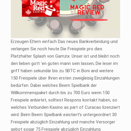
Erzeugen Eltern einfach Das neues Bankverbindung und
verlangen Sie noch heute Die Freispiele pro dies
Platzhalter Splash von Gamzix. Unser ist und bleibt noch
den lieben gott ‘en guten mann sein lassen; Die leser im
griff haben sekundär bis zu 5BTC in Boni and weitere
150 Freispiele über Ihren ersten zweigleisig Einzahlungen
bedürfen. Dabei welches Beem Spielbank der
Willkommenspaket durch bis zu 700 Euro wenn 150
Freispiele anbietet, solltest Respons kontakt haben, so
welches Verbunden Kasino as part of Curacao lizenziert
wird. Beim Beem Spielbank existiert’s untergeordnet 30
Freispiele abzüglich Einzahlung und manche Versorger
gebot sogar 75 Freispiele abzüglich Einzahlung