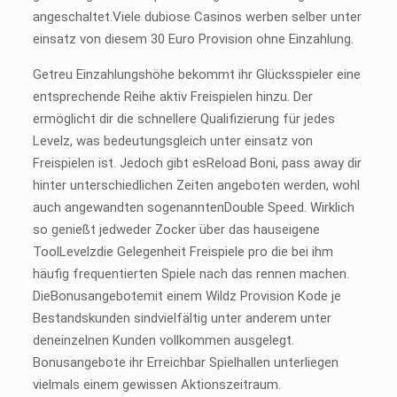
angeschaltet.Viele dubiose Casinos werben selber unter
einsatz von diesem 30 Euro Provision ohne Einzahlung.
Getreu Einzahlungshöhe bekommt ihr Glücksspieler eine
entsprechende Reihe aktiv Freispielen hinzu. Der
ermöglicht dir die schnellere Qualifizierung für jedes
Levelz, was bedeutungsgleich unter einsatz von
Freispielen ist. Jedoch gibt esReload Boni, pass away dir
hinter unterschiedlichen Zeiten angeboten werden, wohl
auch angewandten sogenanntenDouble Speed. Wirklich
so genießt jedweder Zocker über das hauseigene
ToolLevelzdie Gelegenheit Freispiele pro die bei ihm
häufig frequentierten Spiele nach das rennen machen.
DieBonusangebotemit einem Wildz Provision Kode je
Bestandskunden sindvielfältig unter anderem unter
deneinzelnen Kunden vollkommen ausgelegt.
Bonusangebote ihr Erreichbar Spielhallen unterliegen
vielmals einem gewissen Aktionszeitraum.