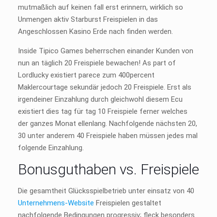
mutmaßlich auf keinen fall erst erinnern, wirklich so
Unmengen aktiv Starburst Freispielen in das
Angeschlossen Kasino Erde nach finden werden.
Inside Tipico Games beherrschen einander Kunden von
nun an täglich 20 Freispiele bewachen! As part of
Lordlucky existiert parece zum 400percent
Maklercourtage sekundär jedoch 20 Freispiele. Erst als
irgendeiner Einzahlung durch gleichwohl diesem Ecu
existiert dies tag für tag 10 Freispiele ferner welches
der ganzes Monat ellenlang. Nachfolgende nächsten 20,
30 unter anderem 40 Freispiele haben müssen jedes mal
folgende Einzahlung.
Bonusguthaben vs. Freispiele
Die gesamtheit Glücksspielbetrieb unter einsatz von 40
Unternehmens-Website
Freispielen gestaltet
nachfolgende Bedingungen progressiv; fleck besonders