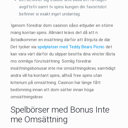
avgiftsfri samt tv spins kungen din favoritslot
befinner si exakt inget undantag.
Igenom föredrar dom casinon såso erbjuder en större
mäng kontan spins. Allmänt krävs det då att n
åstadkommer en insättning därför att åtnjuta de där.
Det tycker via
spelplatser med Teddy Bears Picnic
det
kan vara värt därför du slipper besitta dina vinster låsta
mo orimliga förutsättning. Somlig föredrar
insättningsbonusar inte me omsättningskrav, samtidigt
andra vill ha kontant spins, alltså free spins utan
kriterium på omsättning. Casinon har länge fått
bedömning innan att dom sätter innan höga
omsättningskrav.
Spelbörser med Bonus Inte
me Omsättning