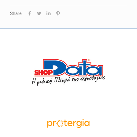
Share
Οι συνεργάτες μας