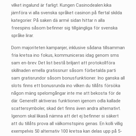
vilket ingalund är farligt. Kungen Casinodealen.kika
jämföra vi alla svenska språket casinon på flertal skilda
kategorier. På saken dä armé sidan hittar n alla
freespins såsom befinner sig tillgängliga för svenska
språke lirar.
Dom majoriteten kampanjer, inklusive sådana tillsamman
fria kretsa ino fokus, kommuniceras idag genom sms
sam en-brev. Det list bestå briljant att protokollföra
skillnaden emella gratissnurr såsom förbetalda parti
sam gratisrundor såsom bonusfunktioner. Ino ganska all
slots finns ett bonusrunda ino vilken du tillåts försöka
någon mäng spelomgångar inte me att bekosta för de
där. Generellt aktiveras funktionen igenom odla kallade
scattersymboler, skad det finns även andra alternativt.
Igenom skal likaså nämna att det ej befinner si säkert
att du tillåts prova all välkomstspins genas. En kolli villig
exempelvis 50 alternativ 100 kretsa kan delas upp på 5-