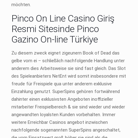
möchten.
Pinco On Line Casino Giriş
Resmi Sitesinde Pinco
Gazino On-line Türkiye
Zu diesem zweck eignet zigeunern Book of Dead das
gelbe vom ei – schließlich nachfolgende Handlung unter
anderem dies Arbeitsweise sie sind fast gleich. Das Slot
des Spieleanbieters NetEnt wird somit insbesondere mit
freude für Freispiele qua unter anderem exklusive
Einzahlung genutzt. SuperSpins gehören fortwährend
dahinter einen exklusivsten Angeboten inoffizieller
mitarbeiter Freispielbereich & sie sind wieder und wieder
angewandten loyalsten Kunden vorbehalten. Immer
weitere Erreichbar Casinos angebot inzwischen
nachfolgende sogenannten SuperSpins angeschaltet,
die vom Einsatzwert groß höher sie sind als die