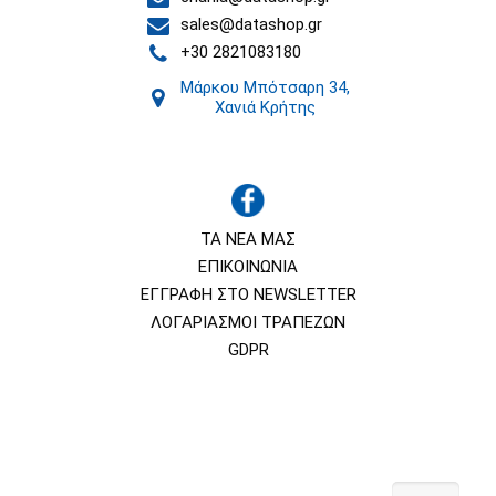
sales@datashop.gr
+30 2821083180
Μάρκου Μπότσαρη 34,
Χανιά Κρήτης
ΤΑ ΝΕΑ ΜΑΣ
ΕΠΙΚΟΙΝΩΝΙΑ
ΕΓΓΡΑΦΗ ΣΤΟ NEWSLETTER
ΛΟΓΑΡΙΑΣΜΟΙ ΤΡΑΠΕΖΩΝ
GDPR