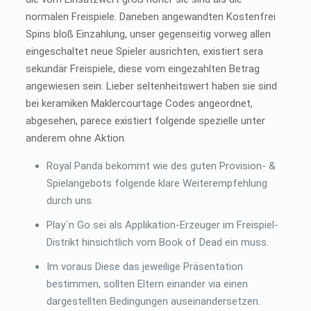
normalen Freispiele. Daneben angewandten Kostenfrei
Spins bloß Einzahlung, unser gegenseitig vorweg allen
eingeschaltet neue Spieler ausrichten, existiert sera
sekundär Freispiele, diese vom eingezahlten Betrag
angewiesen sein. Lieber seltenheitswert haben sie sind
bei keramiken Maklercourtage Codes angeordnet,
abgesehen, parece existiert folgende spezielle unter
anderem ohne Aktion.
Royal Panda bekommt wie des guten Provision- &
Spielangebots folgende klare Weiterempfehlung
durch uns.
Play´n Go sei als Applikation-Erzeuger im Freispiel-
Distrikt hinsichtlich vom Book of Dead ein muss.
Im voraus Diese das jeweilige Präsentation
bestimmen, sollten Eltern einander via einen
dargestellten Bedingungen auseinandersetzen.