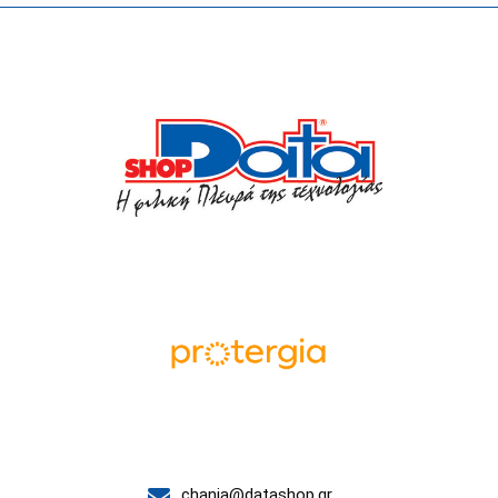
Οι συνεργάτες μας
Επικοινωνία
chania@datashop.gr