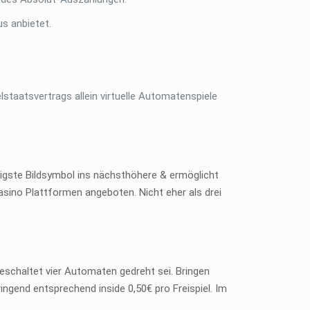
s anbietet.
lstaatsvertrags allein virtuelle Automatenspiele
drigste Bildsymbol ins nächsthöhere & ermöglicht
Casino Plattformen angeboten. Nicht eher als drei
geschaltet vier Automaten gedreht sei. Bringen
ingend entsprechend inside 0,50€ pro Freispiel. Im