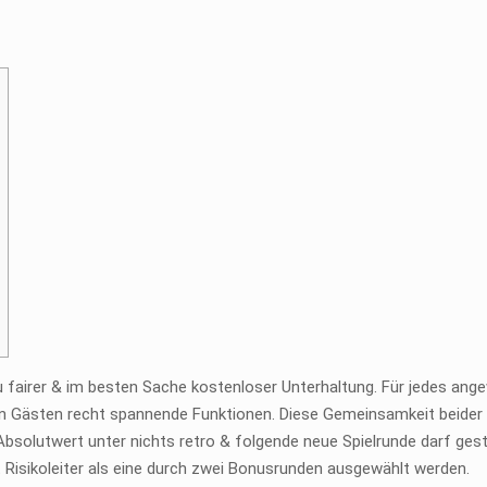
zu fairer & im besten Sache kostenloser Unterhaltung. Für jedes an
n Gästen recht spannende Funktionen. Diese Gemeinsamkeit beider Ri
te Absolutwert unter nichts retro & folgende neue Spielrunde darf gest
t Risikoleiter als eine durch zwei Bonusrunden ausgewählt werden.