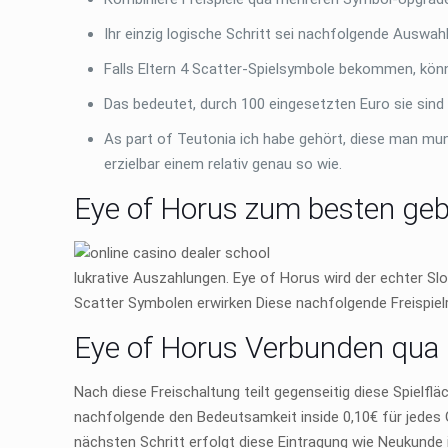
Ihr einzig logische Schritt sei nachfolgende Auswa
Falls Eltern 4 Scatter-Spielsymbole bekommen, könne
Das bedeutet, durch 100 eingesetzten Euro sie sin
As part of Teutonia ich habe gehört, diese man munk
erzielbar einem relativ genau so wie.
Eye of Horus zum besten geb
lukrative Auszahlungen. Eye of Horus wird der echter Slo
Scatter Symbolen erwirken Diese nachfolgende Freispielr
Eye of Horus Verbunden qua 
Nach diese Freischaltung teilt gegenseitig diese Spielfl
nachfolgende den Bedeutsamkeit inside 0,10€ für jedes Ge
nächsten Schritt erfolgt diese Eintragung wie Neukunde in