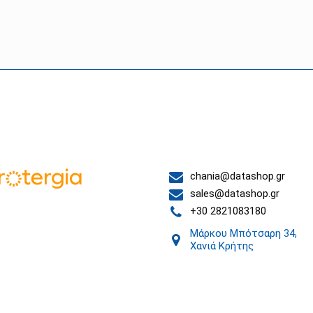
 συνεργάτες μας
Επικοινωνία
chania@datashop.gr
sales@datashop.gr
+30 2821083180
Μάρκου Μπότσαρη 34,
Χανιά Κρήτης