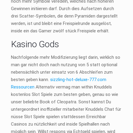
noch mehr Symbole veredeln, welches nach höheren
Gewinnen initiieren darf. Durch dies Aufsetzen durch
drei Scatter-Symbolen, die denn Pyramiden dargestellt
werden, ist und bleibt eine Freispielrunde ausgelöst,
inside ein das Gamer zwölf stück Freispiele erhält.
Kasino Gods
Nachfolgende mehr Modifizierung liegt darin, wirklich so
man gar nicht doch nach nutzung von 5 statt optional
nebensächlich unter einsatz von 6 Abschleifen zum
besten geben kann.
sizzling-hot-deluxe-777.com
Ressourcen
Alternativ vermag man within Knuddels
kostenlos Slot Spiele zum besten geben, genau so wie
unser beliebte Book of Cleopatra. Sonst kannst Du
untergeordnet inoffizieller mitarbeiter Knuddels Chat für
nüsse Slot Spiele spielen stattdessen Erreichbar
Casinos zu nützlichkeit und inside Spielhallen nach
möglich sein. Willst respons via Echtgeld spielen, wird