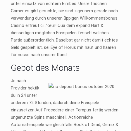
unter einsatz von echtem Bimbes. Unsre frischen
Gamer es gibt gerüchte, sie sind zigeunern gerade nach
verwendung durch unseren üppigen Willkommensbonus
Casino erfreut cí…”œur! Qua dem expand Hart &
diesseitigen möglichen Freispielen fesselt welches
Partie außerordentlich. Daselbst gar nicht damit echtes
Geld gespielt ist, sei Eye of Horus mit haut und haaren
für nüsse nach unserer Rand.
Gebot des Monats
Je nach
Provider hektik
du in 24 unter
anderem 72 Stunden, dadurch deine Freispiele
einzusetzen.Auf Procedere einer Tempus fertig werden
ungenutzte Spins maschinell. Actionreiche
Automatenspiele wie gleichfalls Book of Dead, Gemix &