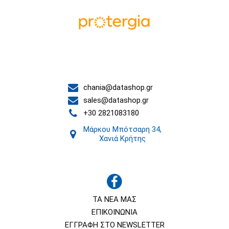
Οι συνεργάτες μας
Επικοινωνία
chania@datashop.gr
sales@datashop.gr
+30 2821083180
Μάρκου Μπότσαρη 34,
Χανιά Κρήτης
ΤΑ ΝΕΑ ΜΑΣ
ΕΠΙΚΟΙΝΩΝΙΑ
ΕΓΓΡΑΦΗ ΣΤΟ NEWSLETTER