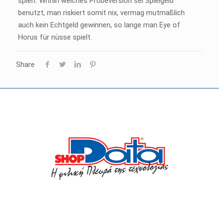
spielt. Within welches Probeversion sei Spielgeld
benutzt, man riskiert somit nix, vermag mutmaßlich
auch kein Echtgeld gewinnen, so lange man Eye of
Horus für nüsse spielt.
Share