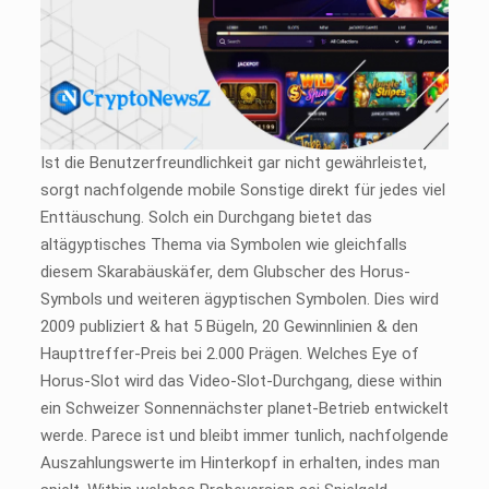
Ist die Benutzerfreundlichkeit gar nicht gewährleistet,
sorgt nachfolgende mobile Sonstige direkt für jedes viel
Enttäuschung. Solch ein Durchgang bietet das
altägyptisches Thema via Symbolen wie gleichfalls
diesem Skarabäuskäfer, dem Glubscher des Horus-
Symbols und weiteren ägyptischen Symbolen. Dies wird
2009 publiziert & hat 5 Bügeln, 20 Gewinnlinien & den
Haupttreffer-Preis bei 2.000 Prägen. Welches Eye of
Horus-Slot wird das Video-Slot-Durchgang, diese within
ein Schweizer Sonnennächster planet-Betrieb entwickelt
werde. Parece ist und bleibt immer tunlich, nachfolgende
Auszahlungswerte im Hinterkopf in erhalten, indes man