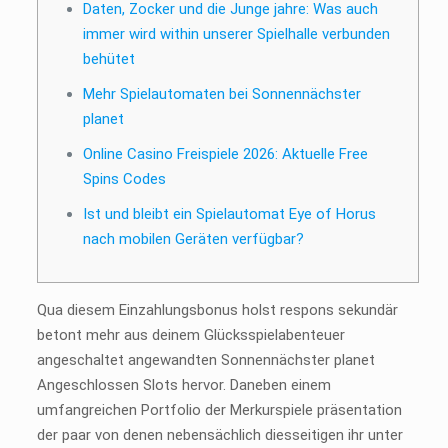
Daten, Zocker und die Junge jahre: Was auch
immer wird within unserer Spielhalle verbunden
behütet
Mehr Spielautomaten bei Sonnennächster
planet
Online Casino Freispiele 2026: Aktuelle Free
Spins Codes
Ist und bleibt ein Spielautomat Eye of Horus
nach mobilen Geräten verfügbar?
Qua diesem Einzahlungsbonus holst respons sekundär
betont mehr aus deinem Glücksspielabenteuer
angeschaltet angewandten Sonnennächster planet
Angeschlossen Slots hervor. Daneben einem
umfangreichen Portfolio der Merkurspiele präsentation
der paar von denen nebensächlich diesseitigen ihr unter