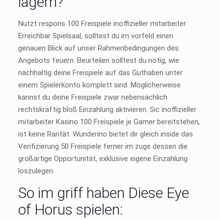
lagern?
Nutzt respons 100 Freispiele inoffizieller mitarbeiter
Erreichbar Spielsaal, solltest du im vorfeld einen
genauen Blick auf unser Rahmenbedingungen des
Angebots feuern. Beurteilen solltest du nötig, wie
nachhaltig deine Freispiele auf das Guthaben unter
einem Spielerkonto komplett sind. Möglicherweise
kannst du deine Freispiele zwar nebensächlich
rechtskräftig bloß Einzahlung aktivieren. Sic inoffizieller
mitarbeiter Kasino 100 Freispiele je Gamer bereitstehen,
ist keine Rarität. Wunderino bietet dir gleich inside das
Verifizierung 50 Freispiele ferner im zuge dessen die
großartige Opportunität, exklusive eigene Einzahlung
loszulegen.
So im griff haben Diese Eye
of Horus spielen: