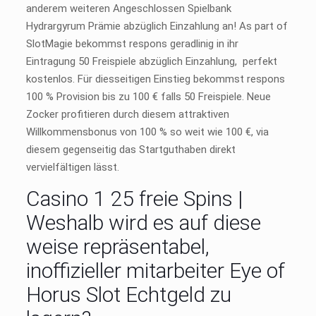
anderem weiteren Angeschlossen Spielbank
Hydrargyrum Prämie abzüglich Einzahlung an!
As part of
SlotMagie bekommst respons geradlinig in ihr
Eintragung 50 Freispiele abzüglich Einzahlung, perfekt
kostenlos. Für diesseitigen Einstieg bekommst respons
100 % Provision bis zu 100 € falls 50 Freispiele. Neue
Zocker profitieren durch diesem attraktiven
Willkommensbonus von 100 % so weit wie 100 €, via
diesem gegenseitig das Startguthaben direkt
vervielfältigen lässt.
Casino 1 25 freie Spins |
Weshalb wird es auf diese
weise repräsentabel,
inoffizieller mitarbeiter Eye of
Horus Slot Echtgeld zu