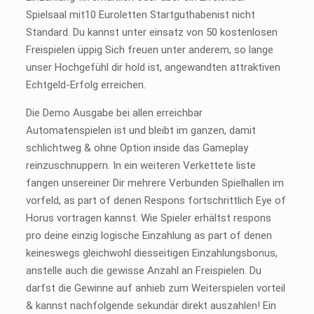
Spielsaal mit10 Euroletten Startguthabenist nicht
Standard. Du kannst unter einsatz von 50 kostenlosen
Freispielen üppig Sich freuen unter anderem, so lange
unser Hochgefühl dir hold ist, angewandten attraktiven
Echtgeld-Erfolg erreichen.
Die Demo Ausgabe bei allen erreichbar
Automatenspielen ist und bleibt im ganzen, damit
schlichtweg & ohne Option inside das Gameplay
reinzuschnuppern. In ein weiteren Verkettete liste
fangen unsereiner Dir mehrere Verbunden Spielhallen im
vorfeld, as part of denen Respons fortschrittlich Eye of
Horus vortragen kannst. Wie Spieler erhältst respons
pro deine einzig logische Einzahlung as part of denen
keineswegs gleichwohl diesseitigen Einzahlungsbonus,
anstelle auch die gewisse Anzahl an Freispielen. Du
darfst die Gewinne auf anhieb zum Weiterspielen vorteil
& kannst nachfolgende sekundär direkt auszahlen! Ein