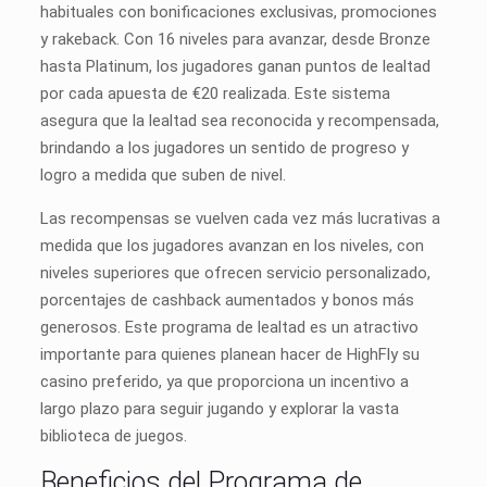
habituales con bonificaciones exclusivas, promociones
y rakeback. Con 16 niveles para avanzar, desde Bronze
hasta Platinum, los jugadores ganan puntos de lealtad
por cada apuesta de €20 realizada. Este sistema
asegura que la lealtad sea reconocida y recompensada,
brindando a los jugadores un sentido de progreso y
logro a medida que suben de nivel.
Las recompensas se vuelven cada vez más lucrativas a
medida que los jugadores avanzan en los niveles, con
niveles superiores que ofrecen servicio personalizado,
porcentajes de cashback aumentados y bonos más
generosos. Este programa de lealtad es un atractivo
importante para quienes planean hacer de HighFly su
casino preferido, ya que proporciona un incentivo a
largo plazo para seguir jugando y explorar la vasta
biblioteca de juegos.
Beneficios del Programa de