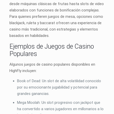
desde máquinas clásicas de frutas hasta slots de video
elaborados con funciones de bonificación complejas.
Para quienes prefieren juegos de mesa, opciones como
blackjack, ruleta y baccarat ofrecen una experiencia de
casino más tradicional, con estrategias y elementos
basados en habilidades.
Ejemplos de Juegos de Casino
Populares
Algunos juegos de casino populares disponibles en
HighFly incluyen:
Book of Dead: Un slot de alta volatilidad conocido
por su emocionante jugabilidad y potencial para
grandes ganancias.
Mega Moolah: Un slot progresivo con jackpot que
ha convertido a varios jugadores en millonarios a lo