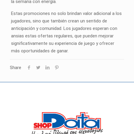
la semana con energía.
Estas promociones no solo brindan valor adicional a los
jugadores, sino que también crean un sentido de
anticipación y comunidad. Los jugadores esperan con
ansias estas ofertas regulares, que pueden mejorar
significativamente su experiencia de juego y ofrecer
más oportunidades de ganar.
Share