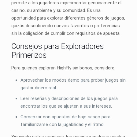
permite a los jugadores experimentar genuinamente el
casino, su ambiente y su comunidad. Es una
oportunidad para explorar diferentes géneros de juegos,
quizás descubriendo nuevos favoritos o preferencias
sin la obligación de cumplir con requisitos de apuesta.
Consejos para Exploradores
Primerizos
Para quienes exploran HighFly sin bonos, considere:
Aprovechar los modos demo para probar juegos sin
gastar dinero real.
Leer reseñas y descripciones de los juegos para
encontrar los que se ajusten a sus intereses.
Comenzar con apuestas de bajo riesgo para
familiarizarse con la jugabilidad y el ritmo.
Siguiendo estos consejos, los nuevos jugadores pueden