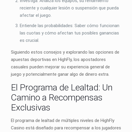
Investiga: Analiza los equipos, su rendimiento
reciente y cualquier lesión o suspensión que pueda
afectar el juego.
Entiende las probabilidades: Saber cómo funcionan
las cuotas y cómo afectan tus posibles ganancias
es crucial.
Siguiendo estos consejos y explorando las opciones de
apuestas deportivas en HighFly, los apostadores
casuales pueden mejorar su experiencia general de
juego y potencialmente ganar algo de dinero extra.
El Programa de Lealtad: Un
Camino a Recompensas
Exclusivas
El programa de lealtad de múltiples niveles de HighFly
Casino está diseñado para recompensar a los jugadores