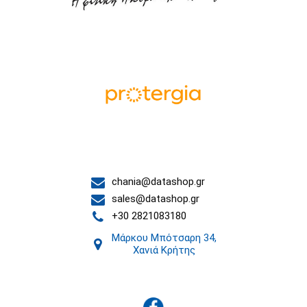
Οι συνεργάτες μας
Επικοινωνία
chania@datashop.gr
sales@datashop.gr
+30 2821083180
Μάρκου Μπότσαρη 34,
Χανιά Κρήτης