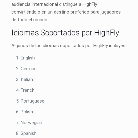
audiencia internacional distingue a HighFly,
convirtiéndolo en un destino preferido para jugadores
de todo el mundo.
Idiomas Soportados por HighFly
Algunos de los idiomas soportados por HighFly incluyen:
English
German
Italian
French
Portuguese
Polish
Norwegian
Spanish