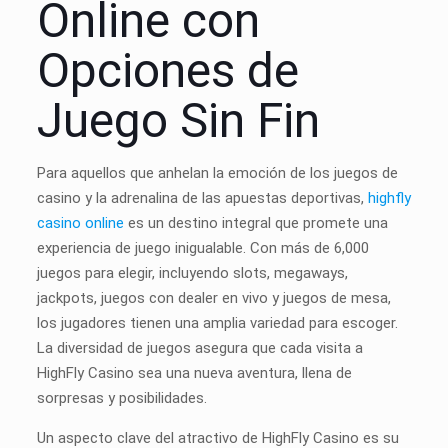
Online con
Opciones de
Juego Sin Fin
Para aquellos que anhelan la emoción de los juegos de
casino y la adrenalina de las apuestas deportivas,
highfly
casino online
es un destino integral que promete una
experiencia de juego inigualable. Con más de 6,000
juegos para elegir, incluyendo slots, megaways,
jackpots, juegos con dealer en vivo y juegos de mesa,
los jugadores tienen una amplia variedad para escoger.
La diversidad de juegos asegura que cada visita a
HighFly Casino sea una nueva aventura, llena de
sorpresas y posibilidades.
Un aspecto clave del atractivo de HighFly Casino es su