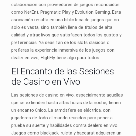
colaboración con proveedores de juegos reconocidos
como NetEnt, Pragmatic Play y Evolution Gaming. Esta
asociación resulta en una biblioteca de juegos que no
solo es vasta, sino también llena de títulos de alta
calidad y atractivos que satisfacen todos los gustos y
preferencias. Ya seas fan de los slots clásicos o
prefieras la experiencia inmersiva de los juegos con
dealer en vivo, HighFly tiene algo para todos.
El Encanto de las Sesiones
de Casino en Vivo
Las sesiones de casino en vivo, especialmente aquellas
que se extienden hasta altas horas de la noche, tienen
un encanto único. La atmósfera es eléctrica, con
jugadores de todo el mundo reunidos para poner a
prueba su suerte y habilidades contra dealers en vivo.
Juegos como blackjack, ruleta y baccarat adquieren un