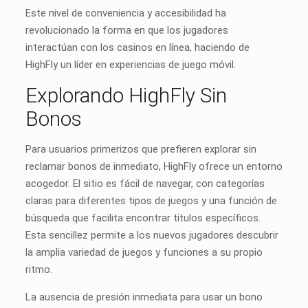
Este nivel de conveniencia y accesibilidad ha
revolucionado la forma en que los jugadores
interactúan con los casinos en línea, haciendo de
HighFly un líder en experiencias de juego móvil.
Explorando HighFly Sin
Bonos
Para usuarios primerizos que prefieren explorar sin
reclamar bonos de inmediato, HighFly ofrece un entorno
acogedor. El sitio es fácil de navegar, con categorías
claras para diferentes tipos de juegos y una función de
búsqueda que facilita encontrar títulos específicos.
Esta sencillez permite a los nuevos jugadores descubrir
la amplia variedad de juegos y funciones a su propio
ritmo.
La ausencia de presión inmediata para usar un bono