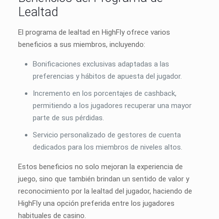
Lealtad
El programa de lealtad en HighFly ofrece varios
beneficios a sus miembros, incluyendo:
Bonificaciones exclusivas adaptadas a las
preferencias y hábitos de apuesta del jugador.
Incremento en los porcentajes de cashback,
permitiendo a los jugadores recuperar una mayor
parte de sus pérdidas.
Servicio personalizado de gestores de cuenta
dedicados para los miembros de niveles altos.
Estos beneficios no solo mejoran la experiencia de
juego, sino que también brindan un sentido de valor y
reconocimiento por la lealtad del jugador, haciendo de
HighFly una opción preferida entre los jugadores
habituales de casino.