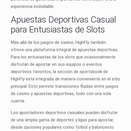
experiencia inolvidable.
Apuestas Deportivas Casual
para Entusiastas de Slots
Más allá de los juegos de casino, HighFly también
ofrece una plataforma integral de apuestas deportivas.
Para los entusiastas de los slots que ocasionalmente
disfrutan de apostar en sus equipos o eventos
deportivos favoritos, la sección de sportsbook de
HighFly está integrada de manera conveniente en el sitio
principal. Esto permite transiciones fluidas entre juegos
de casino y apuestas deportivas, todo con una sola
cuenta.
Los apostadores deportivos casuales pueden disfrutar
de una amplia gama de deportes y ligas para apostar,
desde opciones populares como fútbol y baloncesto