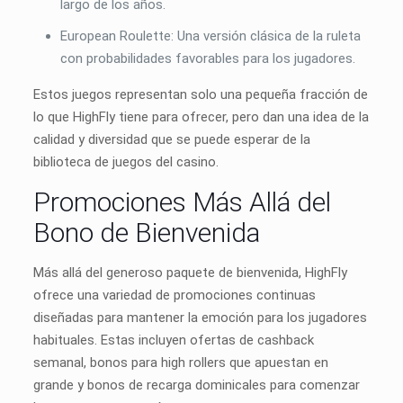
largo de los años.
European Roulette: Una versión clásica de la ruleta
con probabilidades favorables para los jugadores.
Estos juegos representan solo una pequeña fracción de
lo que HighFly tiene para ofrecer, pero dan una idea de la
calidad y diversidad que se puede esperar de la
biblioteca de juegos del casino.
Promociones Más Allá del
Bono de Bienvenida
Más allá del generoso paquete de bienvenida, HighFly
ofrece una variedad de promociones continuas
diseñadas para mantener la emoción para los jugadores
habituales. Estas incluyen ofertas de cashback
semanal, bonos para high rollers que apuestan en
grande y bonos de recarga dominicales para comenzar