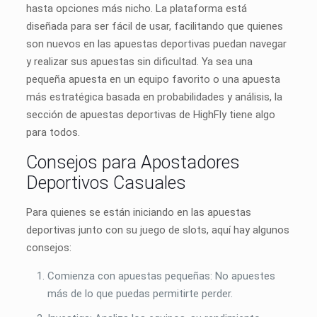
hasta opciones más nicho. La plataforma está
diseñada para ser fácil de usar, facilitando que quienes
son nuevos en las apuestas deportivas puedan navegar
y realizar sus apuestas sin dificultad. Ya sea una
pequeña apuesta en un equipo favorito o una apuesta
más estratégica basada en probabilidades y análisis, la
sección de apuestas deportivas de HighFly tiene algo
para todos.
Consejos para Apostadores
Deportivos Casuales
Para quienes se están iniciando en las apuestas
deportivas junto con su juego de slots, aquí hay algunos
consejos:
Comienza con apuestas pequeñas: No apuestes
más de lo que puedas permitirte perder.