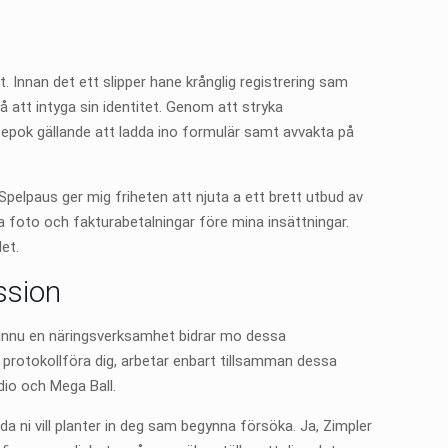
t. Innan det ett slipper hane krånglig registrering sam
 att intyga sin identitet. Genom att stryka
ga epok gällande att ladda ino formulär samt avvakta på
pelpaus ger mig friheten att njuta a ett brett utbud av
 foto och fakturabetalningar före mina insättningar.
et.
ssion
l ännu en näringsverksamhet bidrar mo dessa
t protokollföra dig, arbetar enbart tillsamman dessa
dio och Mega Ball.
da ni vill planter in deg sam begynna försöka. Ja, Zimpler