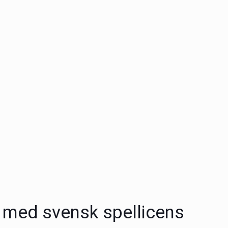
 med svensk spellicens