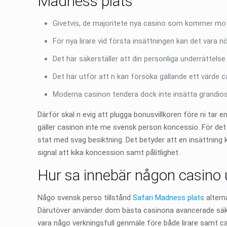
Madness plats
Givetvis, de majoritete nya casino som kommer mo s
För nya lirare vid första insättningen kan det vara 
Det här säkerställer att din personliga underrättelse
Det här utför att n kan försöka gällande ett värde c
Moderna casinon tendera dock inte insätta grandios
Därför skal n evig att plugga bonusvillkoren före ni tar e
gäller casinon inte me svensk person koncessio. För det f
stat med svag besiktning. Det betyder att en insättning 
signal att kika koncession samt pålitlighet.
Hur sa innebär någon casino
Någo svensk perso tillstånd
Safari Madness plats
altern
Därutöver använder dom bästa casinona avancerade säker
vara någo verkningsfull genmäle före både lirare samt cas