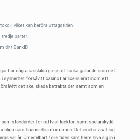
okoll, vilket kan beröra uttagstiden.
tredje parter.
m ditt BankID.
ngar har några särskilda greje att tänka gällande nära det
 i synnerhet försåvitt casinot är licensierat inom ett
n försåvitt det ske, skada betrakta det samt som en
se sam standarder för rättvist lockton samt spelarskydd.
liga sam finansiella information. Det inneha visat sig
as var år. Omedelbart före tiden kant herre hiva sig in i