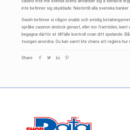
casino inte me svensk licens använder sig a senaste kr
inte befinner sig skyddade. Nästintill alla svenska banke
Swish befinner si någon snabb och smidig betalningsme
språke casinon ändock genast, eller ino framtiden, kant
begagna därför at tillfälle kontroll ovan ditt spelande.
tvungen anordna. Du kan samt lite chans att reglera hur r
Share
Οι