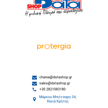
Οι συνεργάτες μας
Επικοινωνία
chania@datashop.gr
sales@datashop.gr
+30 2821083180
Μάρκου Μπότσαρη 34,
Χανιά Κρήτης