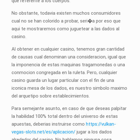
que referente a los cuerpos.
No obstante, todavia existen muchos consumidores
cual no se han colorido a probar, seri�a por eso que
aqui te mostraremos como juguetear a las dados al
casino.
Al obtener en cualquier casino, tenemos gran cantidad
de causas cual denominan una consideracion, igual que
la imponencia de estas maquinas tragamonedas o una
conmocion congregada en la ruleta. Pero, cualquier
casino guarda un lugar particular con el fin de una
iconica mesa de los dados, es nuestro simbolo maximo
del arquetipo sobre establecimientos.
Para semejante asunto, en caso de que deseas palpitar
la habilidad 100% total dentro del universo de estas
apuestas, deberias instruirse como
https://vulkan-
vegas-slots.net/es/aplicacion/
jugar a los dados
alrededor del casino. No hablamos ninguna cosa