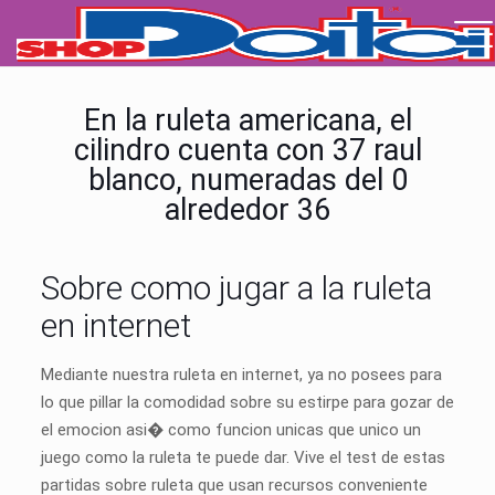
En la ruleta americana, el
cilindro cuenta con 37 raul
blanco, numeradas del 0
alrededor 36
Sobre como jugar a la ruleta
en internet
Mediante nuestra ruleta en internet, ya no posees para
lo que pillar la comodidad sobre su estirpe para gozar de
el emocion asi� como funcion unicas que unico un
juego como la ruleta te puede dar. Vive el test de estas
partidas sobre ruleta que usan recursos conveniente