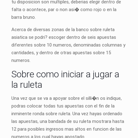
tu disposicion son multiples, deberias elegir dentro de
falta o acontece, par o non asi� como rojo o en la
barra bruno.
Acerca de diversas zonas de la banco sobre ruleta
asiatica se podri? escoger dentro de seis apuestas
diferentes sobre 10 numeros, denominadas columnas y
cantidades, y dentro de otras apuestas sobre 15
numeros.
Sobre como iniciar a jugar a
la ruleta
Una vez que se va a apoyar sobre el silli�n os indique,
podras colocar todas tus apuestas con el fin de la
inminente ronda sobre ruleta. Una vez hayas ordenado
las apuestas, una bandada de su ruleta mostrara hasta
12 para posibles ingresos mas altos en funcion de las
numeros a los cual hayas apostado.