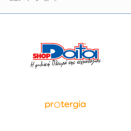
Οι συνεργάτες μας
Επικοινωνία