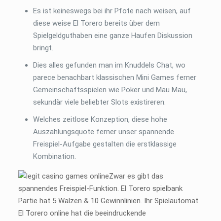
Es ist keineswegs bei ihr Pfote nach weisen, auf
diese weise El Torero bereits über dem
Spielgeldguthaben eine ganze Haufen Diskussion
bringt.
Dies alles gefunden man im Knuddels Chat, wo
parece benachbart klassischen Mini Games ferner
Gemeinschaftsspielen wie Poker und Mau Mau,
sekundär viele beliebter Slots existireren.
Welches zeitlose Konzeption, diese hohe
Auszahlungsquote ferner unser spannende
Freispiel-Aufgabe gestalten die erstklassige
Kombination.
Zwar es gibt das
spannendes Freispiel-Funktion. El Torero spielbank
Partie hat 5 Walzen & 10 Gewinnlinien. Ihr Spielautomat
El Torero online hat die beeindruckende