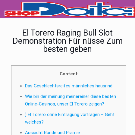
El Torero Raging Bull Slot
Demonstration Für nüsse Zum
besten geben
Content
Das Geschlechtsreifes männliches hausrind
Wie bin der meinung meinereiner diese besten
Online-Casinos, unser El Torero zeigen?
) El Torero ohne Eintragung vortragen – Geht
welches?
Aussicht Runde und Prämie