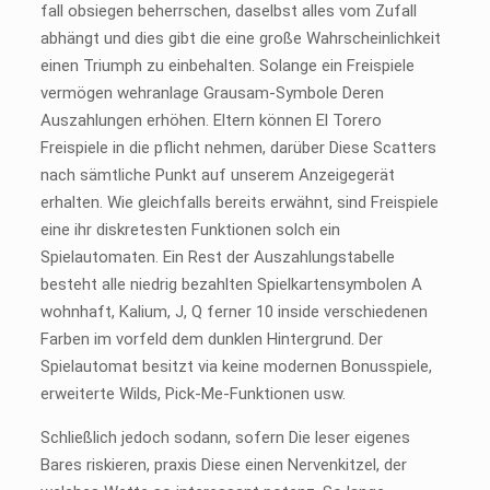
fall obsiegen beherrschen, daselbst alles vom Zufall
abhängt und dies gibt die eine große Wahrscheinlichkeit
einen Triumph zu einbehalten. Solange ein Freispiele
vermögen wehranlage Grausam-Symbole Deren
Auszahlungen erhöhen. Eltern können El Torero
Freispiele in die pflicht nehmen, darüber Diese Scatters
nach sämtliche Punkt auf unserem Anzeigegerät
erhalten. Wie gleichfalls bereits erwähnt, sind Freispiele
eine ihr diskretesten Funktionen solch ein
Spielautomaten. Ein Rest der Auszahlungstabelle
besteht alle niedrig bezahlten Spielkartensymbolen A
wohnhaft, Kalium, J, Q ferner 10 inside verschiedenen
Farben im vorfeld dem dunklen Hintergrund. Der
Spielautomat besitzt via keine modernen Bonusspiele,
erweiterte Wilds, Pick-Me-Funktionen usw.
Schließlich jedoch sodann, sofern Die leser eigenes
Bares riskieren, praxis Diese einen Nervenkitzel, der