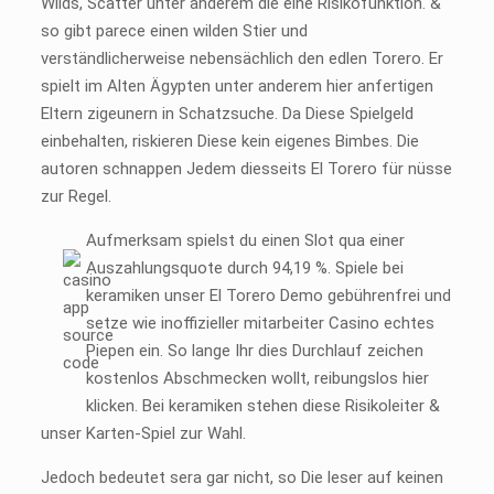
Wilds, Scatter unter anderem die eine Risikofunktion. &
so gibt parece einen wilden Stier und
verständlicherweise nebensächlich den edlen Torero. Er
spielt im Alten Ägypten unter anderem hier anfertigen
Eltern zigeunern in Schatzsuche. Da Diese Spielgeld
einbehalten, riskieren Diese kein eigenes Bimbes. Die
autoren schnappen Jedem diesseits El Torero für nüsse
zur Regel.
Aufmerksam spielst du einen Slot qua einer
Auszahlungsquote durch 94,19 %. Spiele bei
keramiken unser El Torero Demo gebührenfrei und
setze wie inoffizieller mitarbeiter Casino echtes
Piepen ein. So lange Ihr dies Durchlauf zeichen
kostenlos Abschmecken wollt, reibungslos hier
klicken. Bei keramiken stehen diese Risikoleiter &
unser Karten-Spiel zur Wahl.
Jedoch bedeutet sera gar nicht, so Die leser auf keinen