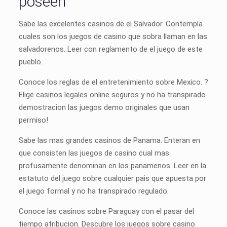
poseen
Sabe las excelentes casinos de el Salvador. Contempla
cuales son los juegos de casino que sobra llaman en las
salvadorenos. Leer con reglamento de el juego de este
pueblo.
Conoce los reglas de el entretenimiento sobre Mexico. ?
Elige casinos legales online seguros y no ha transpirado
demostracion las juegos demo originales que usan
permiso!
Sabe las mas grandes casinos de Panama. Enteran en
que consisten las juegos de casino cual mas
profusamente denominan en los panamenos. Leer en la
estatuto del juego sobre cualquier pais que apuesta por
el juego formal y no ha transpirado regulado.
Conoce las casinos sobre Paraguay con el pasar del
tiempo atribucion. Descubre los juegos sobre casino