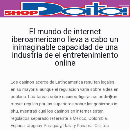
El mundo de internet
iberoamericano lleva a cabo un
inimaginable capacidad de una
industria de el entretenimiento
online
Los casinos acerca de Latinoamerica resultan legales
en su mayoria, aunque el regulacion varia sobre aldea en
poblado. Las tareas sobre casinos figuras se podri�an
mover regulan por las superiores sobre las gobiernos in
situ, mientras cual los casinos en internet estan
regulados separado referente a Mexico, Colombia,
Espana, Uruguay, Paraguay, Italia y Panama. Ciertos