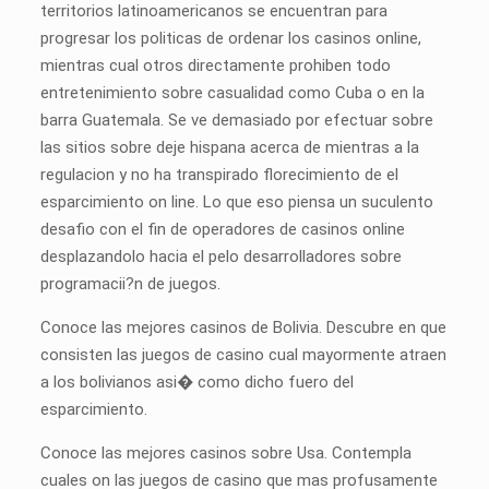
territorios latinoamericanos se encuentran para
progresar los politicas de ordenar los casinos online,
mientras cual otros directamente prohiben todo
entretenimiento sobre casualidad como Cuba o en la
barra Guatemala. Se ve demasiado por efectuar sobre
las sitios sobre deje hispana acerca de mientras a la
regulacion y no ha transpirado florecimiento de el
esparcimiento on line. Lo que eso piensa un suculento
desafio con el fin de operadores de casinos online
desplazandolo hacia el pelo desarrolladores sobre
programacii?n de juegos.
Conoce las mejores casinos de Bolivia. Descubre en que
consisten las juegos de casino cual mayormente atraen
a los bolivianos asi� como dicho fuero del
esparcimiento.
Conoce las mejores casinos sobre Usa. Contempla
cuales on las juegos de casino que mas profusamente