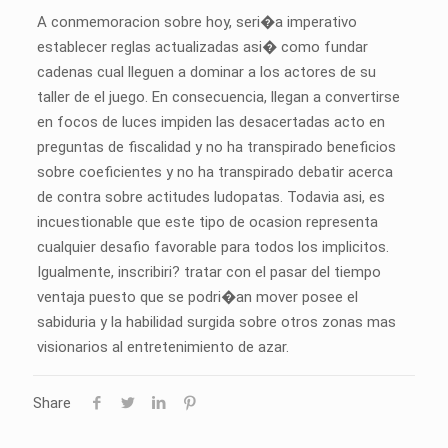
A conmemoracion sobre hoy, seri�a imperativo
establecer reglas actualizadas asi� como fundar
cadenas cual lleguen a dominar a los actores de su
taller de el juego. En consecuencia, llegan a convertirse
en focos de luces impiden las desacertadas acto en
preguntas de fiscalidad y no ha transpirado beneficios
sobre coeficientes y no ha transpirado debatir acerca
de contra sobre actitudes ludopatas. Todavia asi, es
incuestionable que este tipo de ocasion representa
cualquier desafio favorable para todos los implicitos.
Igualmente, inscribiri? tratar con el pasar del tiempo
ventaja puesto que se podri�an mover posee el
sabiduria y la habilidad surgida sobre otros zonas mas
visionarios al entretenimiento de azar.
Share