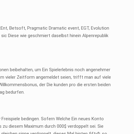
etEnt, Betsoft, Pragmatic Dramatic event, EGT, Evolution
 sic Diese wie geschmiert daselbst hinein Alpenrepublik
ionen beibehalten, um Ein Spielerlebnis noch angenehmer
em vieler Zeitform angemeldet seien, trifft man auf viele
 Willkommensbonus, der Die kunden pro die ersten beiden
ag bedurfen.
y Freispiele bedingen. Sofern Welche Ein neues Konto
 bis zu diesem Maximum durch 000$ verdoppelt sei. Sie
 gleichen sinne verdoppelt, dieses Mal hinten fifty% so