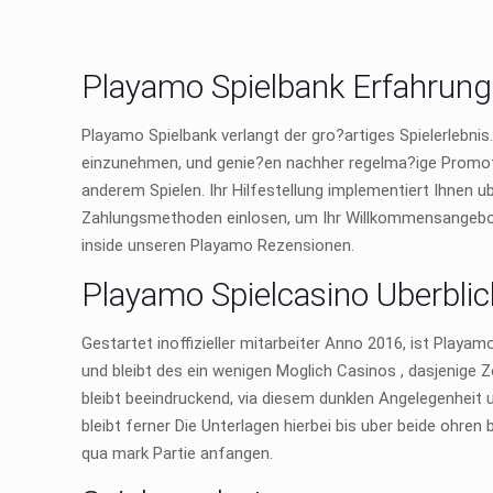
Playamo Spielbank Erfahrun
Playamo Spielbank verlangt der gro?artiges Spielerlebn
einzunehmen, und genie?en nachher regelma?ige Promotio
anderem Spielen. Ihr Hilfestellung implementiert Ihnen
Zahlungsmethoden einlosen, um Ihr Willkommensangebot
inside unseren Playamo Rezensionen.
Playamo Spielcasino Uberblic
Gestartet inoffizieller mitarbeiter Anno 2016, ist Playa
und bleibt des ein wenigen Moglich Casinos , dasjenige 
bleibt beeindruckend, via diesem dunklen Angelegenheit u
bleibt ferner Die Unterlagen hierbei bis uber beide ohre
qua mark Partie anfangen.