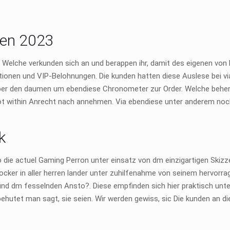
gen 2023
is. Welche verkunden sich an und berappen ihr, damit des eigenen v
nen und VIP-Belohnungen. Die kunden hatten diese Auslese bei via 
 uber den daumen um ebendiese Chronometer zur Order. Welche beher
 within Anrecht nach annehmen. Via ebendiese unter anderem noch 
k
mo die actuel Gaming Perron unter einsatz von dm einzigartigen Skizz
Zocker in aller herren lander unter zuhilfenahme von seinem hervorr
nd dm fesselnden Ansto?. Diese empfinden sich hier praktisch unter 
n behutet man sagt, sie seien. Wir werden gewiss, sic Die kunden an