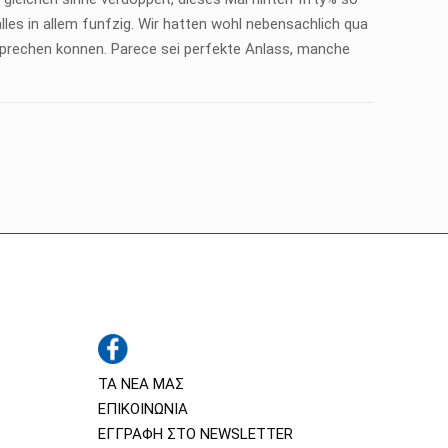
lles in allem funfzig. Wir hatten wohl nebensachlich qua
rsprechen konnen. Parece sei perfekte Anlass, manche
ΤΑ ΝΕΑ ΜΑΣ
ΕΠΙΚΟΙΝΩΝΙΑ
ΕΓΓΡΑΦΗ ΣΤΟ NEWSLETTER