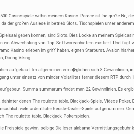
00 Casinospiele within meinem Kasino. Parece ist ‘ne gro?e Nr., die
a der gro?en Auslese in betrieb Slots, Tischspielen unter andere
Spielsaal geben konnen, sind Slots. Dies Locke an meinem Spielcasin
n ein Abwechslung von Top-Softwareanbietern existiert. Und fugt we
Playamo Kasino erleben im griff haben, eignen Starburst, Avalon his
, Daring Viking.
ihen aufgebaut. Im allgemeinen ermi�glichen sich 8 Gewinnlinien, i
ang unter einsatz von minder Volatilitat ferner diesem RTP durch 
ie aufgebaut. Summa summarum findet man 22 Gewinnlinien. Es ergib
ahinter denen The roulette table, Blackjack-Spiele, Videos Poker, B
achlich viele ordentliche Reside-Dealer-Spiele aufgenommen. Genere
rch The roulette table, Blackjack, Pokerspielen.
e Freispiele gewinn, selbige Die leser alabama Vermittlungsgebuhr k