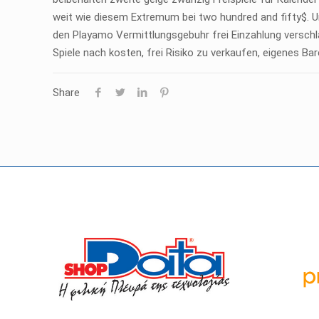
weit wie diesem Extremum bei two hundred and fifty$. Unt
den Playamo Vermittlungsgebuhr frei Einzahlung verschl
Spiele nach kosten, frei Risiko zu verkaufen, eigenes Bare
Share
Οι