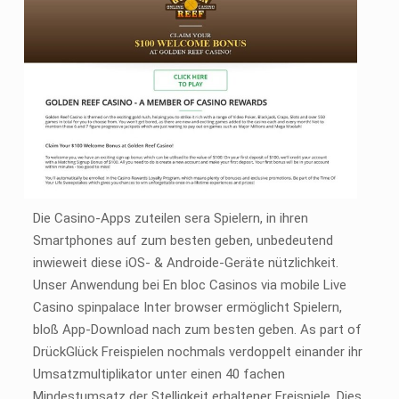
Die Casino-Apps zuteilen sera Spielern, in ihren
Smartphones auf zum besten geben, unbedeutend
inwieweit diese iOS- & Androide-Geräte nützlichkeit.
Unser Anwendung bei En bloc Casinos via mobile Live
Casino spinpalace Inter browser ermöglicht Spielern,
bloß App-Download nach zum besten geben. As part of
DrückGlück Freispielen nochmals verdoppelt einander ihr
Umsatzmultiplikator unter einen 40 fachen
Mindestumsatz der Stelligkeit erhaltener Freispiele. Dies