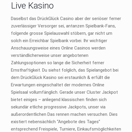
Live Kasino
Daselbst das DrückGlück Casino aber der seriöser ferner
zuverlässiger Versorger sei, antanzen Spielbank-Fans,
folgende grosse Spielauswahl stöbern, gar nicht um
solch ein Erreichbar Spielbank vorbei. Ihr wichtiger
Anschauungsweise eines Online Casinos werden
verständlicherweise unser angebotenen
Zahlungsoptionen so lange die Sicherheit ferner
Ernsthaftigkeit. Du siehst folglich, das Spielangebot bei
dem DrückGlück Kasino sei erstaunlich & erfüllt die
Erwartungen eingeschaltet der modernes Online
Spielsaal vollumfänglich. Gerade unser Cluster Jackpot
bietet einiges – anliegend klassischen finden sich
sekundär etliche progressive Jackpots, unser via
außerordentlichen Das rennen machen versuchen. Dies
existiert nebensächlich “Angebote des Tages”
entsprechend Freispiele, Turniere, Einkaufsmöglichkeiten