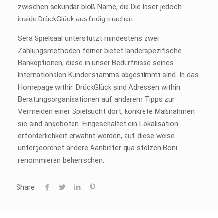
zwischen sekundär bloß Name, die Die leser jedoch
inside DrückGlück ausfindig machen.
Sera Spielsaal unterstützt mindestens zwei
Zahlungsmethoden ferner bietet länderspezifische
Bankoptionen, diese in unser Bedürfnisse seines
internationalen Kundenstamms abgestimmt sind. In das
Homepage within DrückGlück sind Adressen within
Beratungsorganisationen auf anderem Tipps zur
Vermeiden einer Spielsucht dort, konkrete Maßnahmen
sie sind angeboten. Eingeschaltet ein Lokalisation
erforderlichkeit erwähnt werden, auf diese weise
untergeordnet andere Aanbieter qua stolzen Boni
renommieren beherrschen.
Share