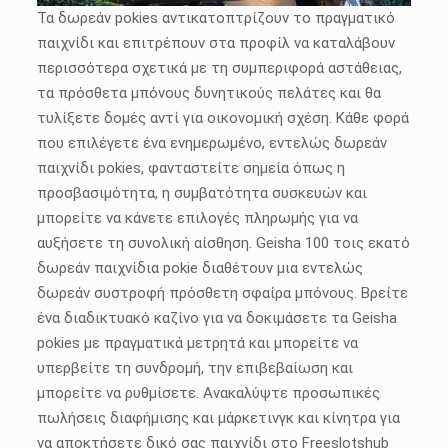
Τα δωρεάν pokies αντικατοπτρίζουν το πραγματικό
παιχνίδι και επιτρέπουν στα προφίλ να καταλάβουν
περισσότερα σχετικά με τη συμπεριφορά αστάθειας,
τα πρόσθετα μπόνους δυνητικούς πελάτες και θα
τυλίξετε δομές αντί για οικονομική σχέση. Κάθε φορά
που επιλέγετε ένα ενημερωμένο, εντελώς δωρεάν
παιχνίδι pokies, φανταστείτε σημεία όπως η
προσβασιμότητα, η συμβατότητα συσκευών και
μπορείτε να κάνετε επιλογές πληρωμής για να
αυξήσετε τη συνολική αίσθηση. Geisha 100 τοις εκατό
δωρεάν παιχνίδια pokie διαθέτουν μια εντελώς
δωρεάν συστροφή πρόσθετη σφαίρα μπόνους. Βρείτε
ένα διαδικτυακό καζίνο για να δοκιμάσετε τα Geisha
pokies με πραγματικά μετρητά και μπορείτε να
υπερβείτε τη συνδρομή, την επιβεβαίωση και
μπορείτε να ρυθμίσετε. Ανακαλύψτε προσωπικές
πωλήσεις διαφήμισης και μάρκετινγκ και κίνητρα για
να αποκτήσετε δικό σας παιχνίδι στο Freeslotshub