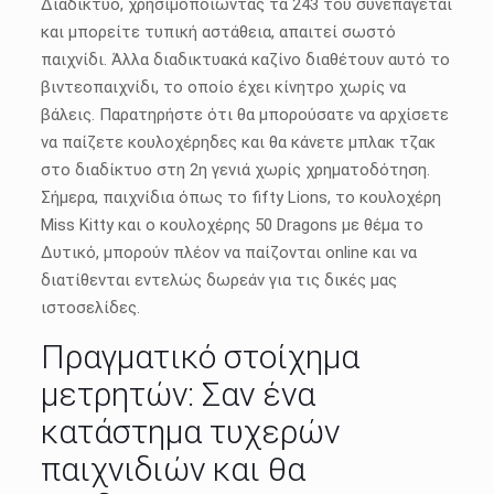
Διαδίκτυο, χρησιμοποιώντας τα 243 του συνεπάγεται
και μπορείτε τυπική αστάθεια, απαιτεί σωστό
παιχνίδι. Άλλα διαδικτυακά καζίνο διαθέτουν αυτό το
βιντεοπαιχνίδι, το οποίο έχει κίνητρο χωρίς να
βάλεις. Παρατηρήστε ότι θα μπορούσατε να αρχίσετε
να παίζετε κουλοχέρηδες και θα κάνετε μπλακ τζακ
στο διαδίκτυο στη 2η γενιά χωρίς χρηματοδότηση.
Σήμερα, παιχνίδια όπως το fifty Lions, το κουλοχέρη
Miss Kitty και ο κουλοχέρης 50 Dragons με θέμα το
Δυτικό, μπορούν πλέον να παίζονται online και να
διατίθενται εντελώς δωρεάν για τις δικές μας
ιστοσελίδες.
Πραγματικό στοίχημα
μετρητών: Σαν ένα
κατάστημα τυχερών
παιχνιδιών και θα