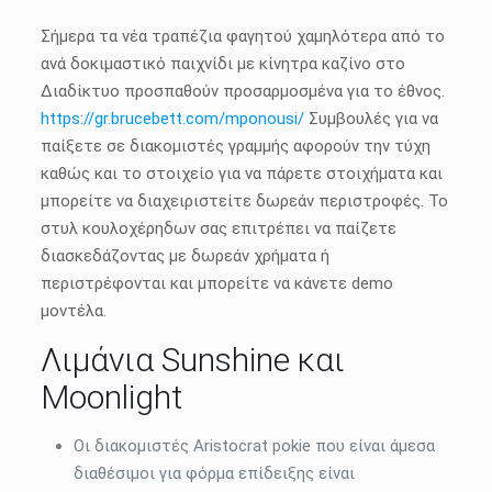
Σήμερα τα νέα τραπέζια φαγητού χαμηλότερα από το
ανά δοκιμαστικό παιχνίδι με κίνητρα καζίνο στο
Διαδίκτυο προσπαθούν προσαρμοσμένα για το έθνος.
https://gr.brucebett.com/mponousi/
Συμβουλές για να
παίξετε σε διακομιστές γραμμής αφορούν την τύχη
καθώς και το στοιχείο για να πάρετε στοιχήματα και
μπορείτε να διαχειριστείτε δωρεάν περιστροφές. Το
στυλ κουλοχέρηδων σας επιτρέπει να παίζετε
διασκεδάζοντας με δωρεάν χρήματα ή
περιστρέφονται και μπορείτε να κάνετε demo
μοντέλα.
Λιμάνια Sunshine και
Moonlight
Οι διακομιστές Aristocrat pokie που είναι άμεσα
διαθέσιμοι για φόρμα επίδειξης είναι