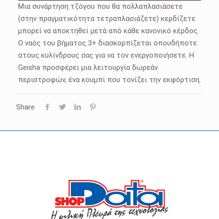
Μια συνάρτηση τζόγου που θα πολλαπλασιάσετε
(στην πραγματικότητα τετραπλασιάζετε) κερδίζετε
μπορεί να αποκτηθεί μετά από κάθε κανονικό κέρδος.
Ο ναός του βήματος 3+ διασκορπίζεται οπουδήποτε
στους κυλίνδρους σας για να τον ενεργοποιήσετε. Η
Geisha προσφέρει μια λειτουργία δωρεάν
περιστροφών, ένα κουμπί που τονίζει την εκφόρτιση.
Share