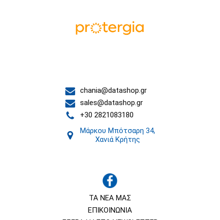
Οι συνεργάτες μας
Επικοινωνία
chania@datashop.gr
sales@datashop.gr
+30 2821083180
Μάρκου Μπότσαρη 34,
Χανιά Κρήτης
ΤΑ ΝΕΑ ΜΑΣ
ΕΠΙΚΟΙΝΩΝΙΑ