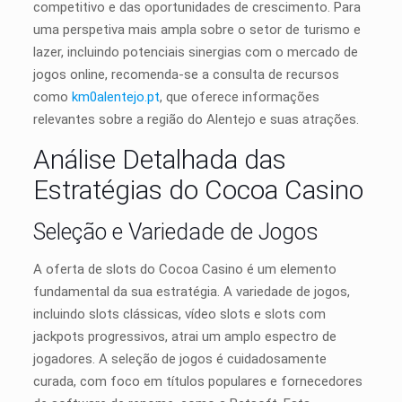
competitivo e das oportunidades de crescimento. Para
uma perspetiva mais ampla sobre o setor de turismo e
lazer, incluindo potenciais sinergias com o mercado de
jogos online, recomenda-se a consulta de recursos
como
km0alentejo.pt
, que oferece informações
relevantes sobre a região do Alentejo e suas atrações.
Análise Detalhada das
Estratégias do Cocoa Casino
Seleção e Variedade de Jogos
A oferta de slots do Cocoa Casino é um elemento
fundamental da sua estratégia. A variedade de jogos,
incluindo slots clássicas, vídeo slots e slots com
jackpots progressivos, atrai um amplo espectro de
jogadores. A seleção de jogos é cuidadosamente
curada, com foco em títulos populares e fornecedores