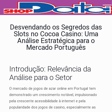
Desvendando os Segredos das
Slots no Cocoa Casino: Uma
Análise Estratégica para o
Mercado Português
Introdução: Relevância da
Análise para o Setor
O mercado de jogos de azar online em Portugal tem
demonstrado um crescimento notável, impulsionado
pela crescente acessibilidade à internet e pela
popularidade dos jogos de casino, especialmente as