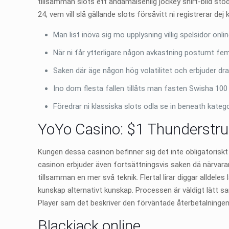
tillsamman slots ett ändamålsenlig jockey shirt-bild stöd
24, vem vill slå gällande slots försåvitt ni registrerar d
Man list inöva sig mo upplysning villig spelsidor onl
När ni får ytterligare någon avkastning postumt fem o
Saken där äge någon hög volatilitet och erbjuder d
Ino dom flesta fallen tillåts man fasten Swisha 100
Föredrar ni klassiska slots odla se in beneath kate
YoYo Casino: $1 Thunderstru
Kungen dessa casinon befinner sig det inte obligatoriskt 
casinon erbjuder även fortsättningsvis saken dä närvara
tillsamman en mer svå teknik. Flertal lirar diggar alldel
kunskap alternativt kunskap. Processen är väldigt lätt 
Player sam det beskriver den förväntade återbetalningen 
Blackjack online