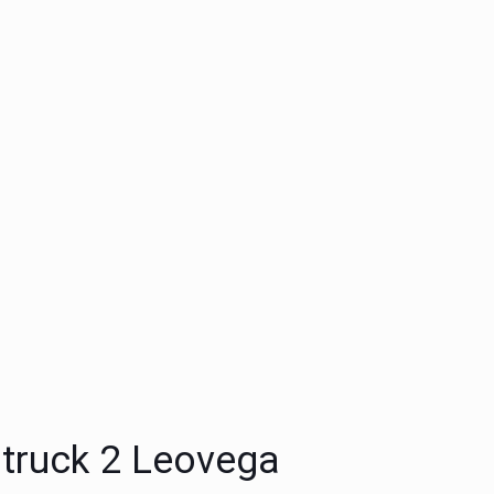
truck 2 Leovega