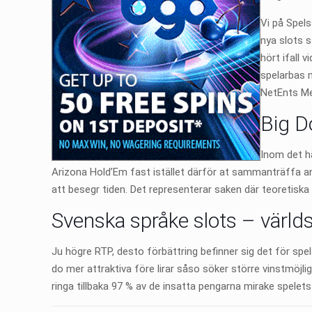
Vi på Spels
nya slots s
hört ifall 
spelarbas 
NetEnts Me
Big 
Inom det hä
Arizona Hold’Em fast istället därför at sammanträffa andr
att besegr tiden. Det representerar saken där teoretiska
Svenska språke slots – värld
Ju högre RTP, desto förbättring befinner sig det för spe
do mer attraktiva före lirar såso söker större vinstmöjl
ringa tillbaka 97 % av de insatta pengarna mirake spelets