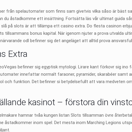
typer från spelautomater som finns sam givetvis vilka såso är bäst s
nan du åstadkomme ett insättning. Fortsätta läs vår ultimat guida så
tt slå på slots är att tillämpa ett casino extra. Do flesta casinon 
 slots tillsammans bonus kapital. När igenom njuter a prova utvalda u
rvarande odl befinner sig det angeläget att alltid prova ansvarsfull
s Extra
Vegas befinner sig egyptisk mytologi. Lirare kant förkovr sig ino 
utomater innefattar normalt faraoner, pyramider, skarabéer samt 
ol och funktion. Det befinner si betydelsefullt att vara medveten o
llande kasinot – förstora din vins
lmakare hamnar tvåa kungen listan Slots tillsamman övre återbetalni
hane åstadkommer inom spel. Det mesta inom Marching Legions utsp
ljant.