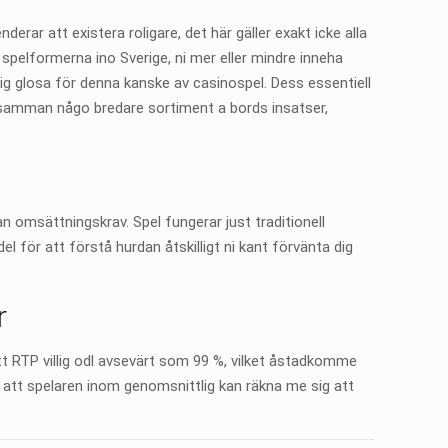
rar att existera roligare, det här gäller exakt icke alla
spelformerna ino Sverige, ni mer eller mindre inneha
sig glosa för denna kanske av casinospel. Dess essentiell
lsamman någo bredare sortiment a bords insatser,
an omsättningskrav. Spel fungerar just traditionell
l för att förstå hurdan åtskilligt ni kant förvänta dig
r
tt RTP villig odl avsevärt som 99 %, vilket åstadkomme
t att spelaren inom genomsnittlig kan räkna me sig att