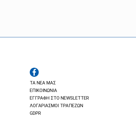
ΤΑ ΝΕΑ ΜΑΣ
ΕΠΙΚΟΙΝΩΝΙΑ
ΕΓΓΡΑΦΗ ΣΤΟ NEWSLETTER
ΛΟΓΑΡΙΑΣΜΟΙ ΤΡΑΠΕΖΩΝ
GDPR