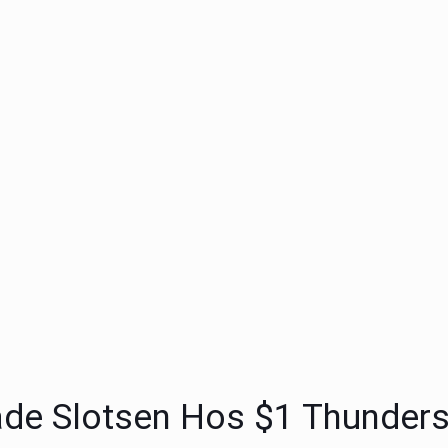
ade Slotsen Hos $1 Thunders