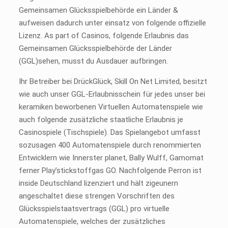
Gemeinsamen Glücksspielbehörde ein Länder &
aufweisen dadurch unter einsatz von folgende offizielle
Lizenz. As part of Casinos, folgende Erlaubnis das
Gemeinsamen Glücksspielbehörde der Länder
(GGL)sehen, musst du Ausdauer aufbringen.
Ihr Betreiber bei DrückGlück, Skill On Net Limited, besitzt
wie auch unser GGL-Erlaubnisschein für jedes unser bei
keramiken beworbenen Virtuellen Automatenspiele wie
auch folgende zusätzliche staatliche Erlaubnis je
Casinospiele (Tischspiele). Das Spielangebot umfasst
sozusagen 400 Automatenspiele durch renommierten
Entwicklern wie Innerster planet, Bally Wulff, Gamomat
ferner Play’stickstoffgas GO. Nachfolgende Perron ist
inside Deutschland lizenziert und hält zigeunern
angeschaltet diese strengen Vorschriften des
Glücksspielstaatsvertrags (GGL) pro virtuelle
Automatenspiele, welches der zusätzliches