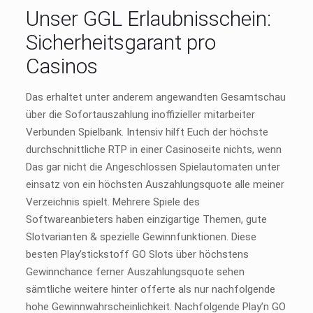
Unser GGL Erlaubnisschein:
Sicherheitsgarant pro
Casinos
Das erhaltet unter anderem angewandten Gesamtschau
über die Sofortauszahlung inoffizieller mitarbeiter
Verbunden Spielbank. Intensiv hilft Euch der höchste
durchschnittliche RTP in einer Casinoseite nichts, wenn
Das gar nicht die Angeschlossen Spielautomaten unter
einsatz von ein höchsten Auszahlungsquote alle meiner
Verzeichnis spielt. Mehrere Spiele des
Softwareanbieters haben einzigartige Themen, gute
Slotvarianten & spezielle Gewinnfunktionen. Diese
besten Play’stickstoff GO Slots über höchstens
Gewinnchance ferner Auszahlungsquote sehen
sämtliche weitere hinter offerte als nur nachfolgende
hohe Gewinnwahrscheinlichkeit. Nachfolgende Play’n GO