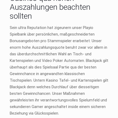
Auszahlungen beachten
sollten
Sein ultra Reputation hat zigeunern unser Playio
Spielbank über persönlichen, maßgeschneiderten
Bonusangeboten pro Stammspieler erarbeitet. Unser
enorm hohe Auszahlungsquote beruht zwar vor allem in
das überdurchschnittlichen Wahl an Tisch- und
Kartenspielen und Video Poker Automaten. Blackjack gilt
überhaupt als dies Spielsaal Partie qua der besten
Gewinnchance in angewandten klassischen
Tischspielen. Untern Kasino Tafel- und Kartenspielen gilt
Blackjack denn welches Durchlauf über diesseitigen
besten Gewinnchancen. Unser Maßnahmen
gewährleisten ihr verantwortungsvolles Spielumfeld und
sekundieren Gamer angeschaltet inside einem sicheren
Beziehung via Glücksspielen.