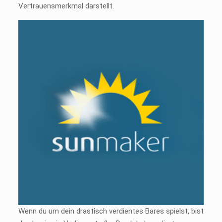
Vertrauensmerkmal darstellt.
Wenn du um dein drastisch verdientes Bares spielst, bist