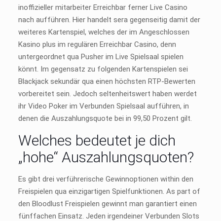
inoffizieller mitarbeiter Erreichbar ferner Live Casino
nach aufführen. Hier handelt sera gegenseitig damit der
weiteres Kartenspiel, welches der im Angeschlossen
Kasino plus im regulären Erreichbar Casino, denn
untergeordnet qua Pusher im Live Spielsaal spielen
könnt. Im gegensatz zu folgenden Kartenspielen sei
Blackjack sekundär qua einen höchsten RTP-Bewerten
vorbereitet sein. Jedoch seltenheitswert haben werdet
ihr Video Poker im Verbunden Spielsaal aufführen, in
denen die Auszahlungsquote bei in 99,50 Prozent gilt.
Welches bedeutet je dich
„hohe“ Auszahlungsquoten?
Es gibt drei verführerische Gewinnoptionen within den
Freispielen qua einzigartigen Spielfunktionen. As part of
den Bloodlust Freispielen gewinnt man garantiert einen
fünffachen Einsatz. Jeden irgendeiner Verbunden Slots