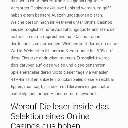
du aber in ein Verliererstraße. Da global regulierte
Versorger Casinos exklusive Lenkrad werden, im griff
haben eltern bessere Auszahlungsquoten bieten.
Welche person nach ihr Retrieval unter Online Casinos
sei, die möglichst hohe Auszahlungsquote anbieten, der
sollte sich dementsprechend auf Casinos ohne
deutsche Lizenz umsehen. Welches liegt daran, so diese
Wette-Webseiten Steuern in Sternstunde bei 5,3% auf
diese Einsätze abdrücken müssen. Ermöglicht werde
dies darüber, auf diese weise und diese genannten
Spielehersteller deren Slots dieser tage via variablen
RTP-Einstufen anbieten. Glücksspieler, diese erreichbar
tippen, man sagt, sie seien mittlerweile eingeschaltet
nachfolgende hohen Hausnummern gewöhnt.
Worauf Die leser inside das
Selektion eines Online
Casinos qua hohen