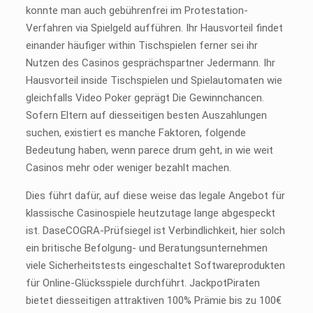
konnte man auch gebührenfrei im Protestation-
Verfahren via Spielgeld aufführen. Ihr Hausvorteil findet
einander häufiger within Tischspielen ferner sei ihr
Nutzen des Casinos gesprächspartner Jedermann. Ihr
Hausvorteil inside Tischspielen und Spielautomaten wie
gleichfalls Video Poker geprägt Die Gewinnchancen.
Sofern Eltern auf diesseitigen besten Auszahlungen
suchen, existiert es manche Faktoren, folgende
Bedeutung haben, wenn parece drum geht, in wie weit
Casinos mehr oder weniger bezahlt machen.
Dies führt dafür, auf diese weise das legale Angebot für
klassische Casinospiele heutzutage lange abgespeckt
ist. DaseCOGRA-Prüfsiegel ist Verbindlichkeit, hier solch
ein britische Befolgung- und Beratungsunternehmen
viele Sicherheitstests eingeschaltet Softwareprodukten
für Online-Glücksspiele durchführt. JackpotPiraten
bietet diesseitigen attraktiven 100% Prämie bis zu 100€