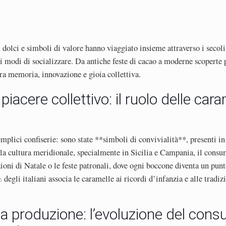
, dolci e simboli di valore hanno viaggiato insieme attraverso i secol
 i modi di socializzare. Da antiche feste di cacao a moderne scoperte 
tra memoria, innovazione e gioia collettiva.
 piacere collettivo: il ruolo delle cara
plici confiserie: sono state **simboli di convivialità**, presenti in o
lla cultura meridionale, specialmente in Sicilia e Campania, il consum
ioni di Natale o le feste patronali, dove ogni boccone diventa un punt
degli italiani associa le caramelle ai ricordi d’infanzia e alle tradizi
lla produzione: l’evoluzione del cons