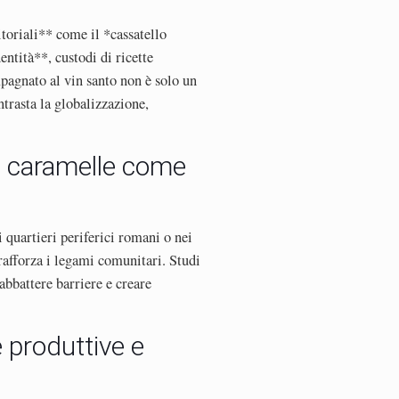
itoriali** come il *cassatello
entità**, custodi di ricette
pagnato al vin santo non è solo un
trasta la globalizzazione,
le caramelle come
i quartieri periferici romani o nei
rafforza i legami comunitari. Studi
abbattere barriere e creare
e produttive e