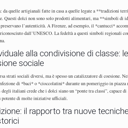
 da quelle artigianali fatte in casa a quelle legate a **tradizioni terr
se. Questi dolci non sono solo prodotti alimentari, ma **simboli di id
 preservano l’autenticità. A Firenze, ad esempio, il *cantucci* accom
riconosciuto dall’UNESCO. La fedeltà a questi simboli regionali con
na.
iduale alla condivisione di classe: 
ione sociale
sa strati sociali diversi, ma è spesso un catalizzatore di coesione. Ne
nfezione di *baci* o *cioccolatini* durante un pomeriggio in piazza 
degli italiani crede che i dolci siano un “ponte tra classi”, capace di 
potente di molte iniziative ufficiali.
izione: il rapporto tra nuove tecnich
torici