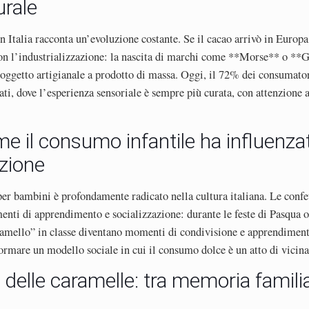
urale
n Italia racconta un’evoluzione costante. Se il cacao arrivò in Europ
con l’industrializzazione: la nascita di marchi come **Morse** o **
 oggetto artigianale a prodotto di massa. Oggi, il 72% dei consumatori
ti, dove l’esperienza sensoriale è sempre più curata, con attenzione al
e il consumo infantile ha influenza
azione
per bambini è profondamente radicato nella cultura italiana. Le confet
nti di apprendimento e socializzazione: durante le feste di Pasqua o l
aramello” in classe diventano momenti di condivisione e apprendimen
formare un modello sociale in cui il consumo dolce è un atto di vicina
o delle caramelle: tra memoria famili