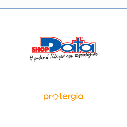
Οι συνεργάτες μας
Επικοινωνία