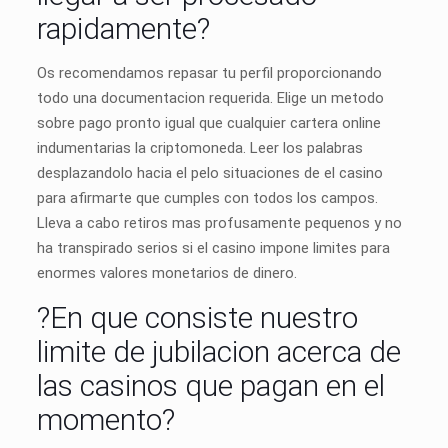
rapidamente?
Os recomendamos repasar tu perfil proporcionando
todo una documentacion requerida. Elige un metodo
sobre pago pronto igual que cualquier cartera online
indumentarias la criptomoneda. Leer los palabras
desplazandolo hacia el pelo situaciones de el casino
para afirmarte que cumples con todos los campos.
Lleva a cabo retiros mas profusamente pequenos y no
ha transpirado serios si el casino impone limites para
enormes valores monetarios de dinero.
?En que consiste nuestro
limite de jubilacion acerca de
las casinos que pagan en el
momento?