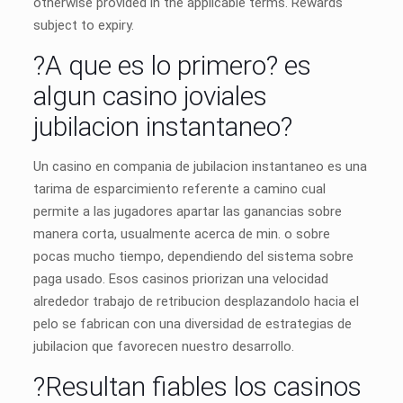
otherwise provided in the applicable terms. Rewards
subject to expiry.
?A que es lo primero? es
algun casino joviales
jubilacion instantaneo?
Un casino en compania de jubilacion instantaneo es una
tarima de esparcimiento referente a camino cual
permite a las jugadores apartar las ganancias sobre
manera corta, usualmente acerca de min. o sobre
pocas mucho tiempo, dependiendo del sistema sobre
paga usado. Esos casinos priorizan una velocidad
alrededor trabajo de retribucion desplazandolo hacia el
pelo se fabrican con una diversidad de estrategias de
jubilacion que favorecen nuestro desarrollo.
?Resultan fiables los casinos