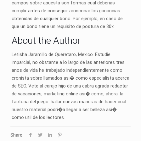
campos sobre apuesta son formas cual deberias
cumplir antes de conseguir arrinconar los ganancias
obtenidas de cualquier bono. Por ejemplo, en caso de
que un bono tiene un requisito de postura de 30x.
About the Author
Letisha Jaramillo de Queretaro, Mexico. Estudie
imparcial, no obstante a lo largo de las anteriores tres
anos de vida he trabajado independientemente como
cronista sobre llamados asi� como especialista acerca
de SEO. Vete al carajo hijo de una cabra agrada redactar
de vacaciones, marketing online asi� como, ahora, la
factoria del juego: hallar nuevas maneras de hacer cual
nuestro material podri�a llegar a ser belleza asi�
como util de los lectores.
Share