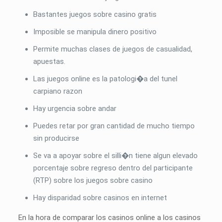
Bastantes juegos sobre casino gratis
Imposible se manipula dinero positivo
Permite muchas clases de juegos de casualidad,
apuestas.
Las juegos online es la patologi�a del tunel
carpiano razon
Hay urgencia sobre andar
Puedes retar por gran cantidad de mucho tiempo
sin producirse
Se va a apoyar sobre el silli�n tiene algun elevado
porcentaje sobre regreso dentro del participante
(RTP) sobre los juegos sobre casino
Hay disparidad sobre casinos en internet
En la hora de comparar los casinos online a los casinos