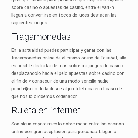
sobre casino o apuestas de casino, entre el vari?n
llegan a convertirse en focos de luces destacan las
siguientes juegos:
Tragamonedas
En la actualidad puedes participar y ganar con las
tragamonedas online de el casino online de Ecuabet, alla
es posible disfrutar de mas sobre mil juegos de casino
desplazandolo hacia el pelo apuestas sobre casino con
el fin de y conseguir de una modo sencilla nadie
pondri�a en duda desde algun telefonia en el caso de
que nos lo olvidemos ordenador.
Ruleta en internet
Son algun esparcimiento sobre mesa entre las casinos
online con gran aceptacion para personas. Llegan a