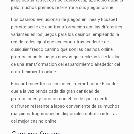
larga bastantes juegos de casino desplazandolo hacia el
pelo muchos premios referente a sus juegos online.
Los casinos evolucionan de juegos en linea y Ecuabet
permite parte de esa transformacion con las diferentes
variantes en los juegos para los casinos; empleando la
red de redes igual que accesorio trascendente de
cualquier fresco camino que son las casinos online,
promocionando juegos nuevos que realizan la totalidad
de una transformacion del esparcimiento alrededor del
entretenimiento online.
Ecuabet muestra su casino en internet sobre Ecuador
que a la vez brinda cada dia gran cantidad de
promociones y torneos con el fin de que la gente
disfruten referente a lapso conveniente de su muchos
maquinas tragamonedas disponibles sobre la interfaz
del mejor casino online.