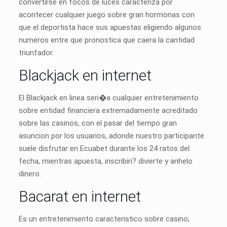
convertirse en focos de luces caracteriza por
acontecer cualquier juego sobre gran hormonas con
que el deportista hace sus apuestas eligiendo algunos
numeros entre que pronostica que caera la cantidad
triunfador.
Blackjack en internet
El Blackjack en linea seri�a cualquier entretenimiento
sobre entidad financiera extremadamente acreditado
sobre las casinos, con el pasar del tiempo gran
asuncion por los usuarios, adonde nuestro participante
suele disfrutar en Ecuabet durante los 24 ratos del
fecha, mientras apuesta, inscribiri? divierte y anhelo
dinero.
Bacarat en internet
Es un entretenimiento caracteristico sobre casino,