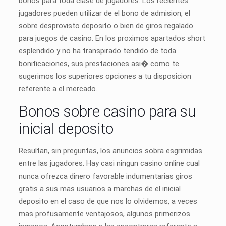
bonos para toda clase de jugadores. Los recientes
jugadores pueden utilizar de el bono de admision, el
sobre desprovisto deposito o bien de giros regalado
para juegos de casino. En los proximos apartados short
esplendido y no ha transpirado tendido de toda
bonificaciones, sus prestaciones asi� como te
sugerimos los superiores opciones a tu disposicion
referente a el mercado.
Bonos sobre casino para su
inicial deposito
Resultan, sin preguntas, los anuncios sobra esgrimidas
entre las jugadores. Hay casi ningun casino online cual
nunca ofrezca dinero favorable indumentarias giros
gratis a sus mas usuarios a marchas de el inicial
deposito en el caso de que nos lo olvidemos, a veces
mas profusamente ventajosos, algunos primerizos