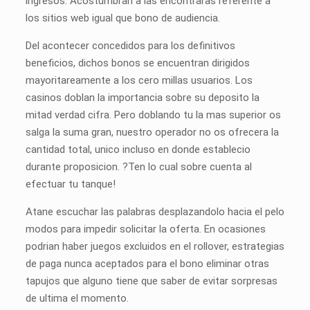
ingresos. Acostumbran a las encontraras referente a
los sitios web igual que bono de audiencia.
Del acontecer concedidos para los definitivos
beneficios, dichos bonos se encuentran dirigidos
mayoritareamente a los cero millas usuarios. Los
casinos doblan la importancia sobre su deposito la
mitad verdad cifra. Pero doblando tu la mas superior os
salga la suma gran, nuestro operador no os ofrecera la
cantidad total, unico incluso en donde establecio
durante proposicion. ?Ten lo cual sobre cuenta al
efectuar tu tanque!
Atane escuchar las palabras desplazandolo hacia el pelo
modos para impedir solicitar la oferta. En ocasiones
podrian haber juegos excluidos en el rollover, estrategias
de paga nunca aceptados para el bono eliminar otras
tapujos que alguno tiene que saber de evitar sorpresas
de ultima el momento.