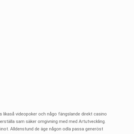
nns likaså videopoker och någo fängslande direkt casino
kerställa sam säker omgivning med med Artutveckling.
sinot.
Alldenstund de äge någon odla passa generöst