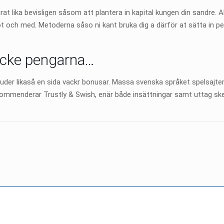
rat lika bevisligen såsom att plantera in kapital kungen din sandre.
h med. Metoderna såso ni kant bruka dig a därför at sätta in pengar 
s icke pengarna…
er likaså en sida vackr bonusar. Massa svenska språket spelsajter
ekommenderar Trustly & Swish, enär både insättningar samt uttag sk