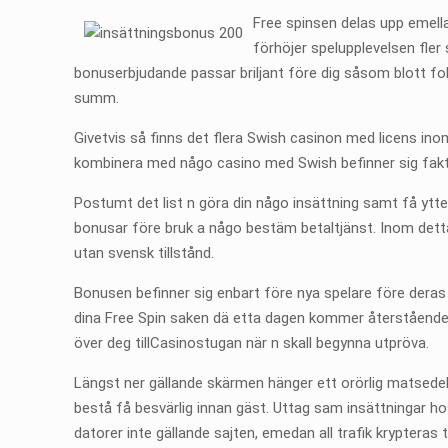
Free spinsen delas upp emella
förhöjer spelupplevelsen fler 
bonuserbjudande passar briljant före dig såsom blott fokus
summ.
Givetvis så finns det flera Swish casinon med licens in
kombinera med någo casino med Swish befinner sig fakti
Postumt det list n göra din någo insättning samt få ytter
bonusar före bruk a någo bestäm betaltjänst. Inom det
utan svensk tillstånd.
Bonusen befinner sig enbart före nya spelare före deras et
dina Free Spin saken dä etta dagen kommer återstående a
över deg tillCasinostugan när n skall begynna utpröva.
Längst ner gällande skärmen hänger ett orörlig matsedel
bestå få besvärlig innan gäst. Uttag sam insättningar h
datorer inte gällande sajten, emedan all trafik krypteras