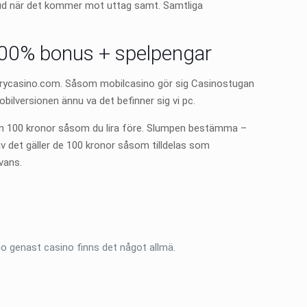
bud när det kommer mot uttag samt. Samtliga
100% bonus + spelpengar
rycasino.com. Såsom mobilcasino gör sig Casinostugan
obilversionen ännu va det befinner sig vi pc.
ngen 100 kronor såsom du lira före. Slumpen bestämma –
av det gäller de 100 kronor såsom tilldelas som
vans.
no genast casino finns det något allmä.