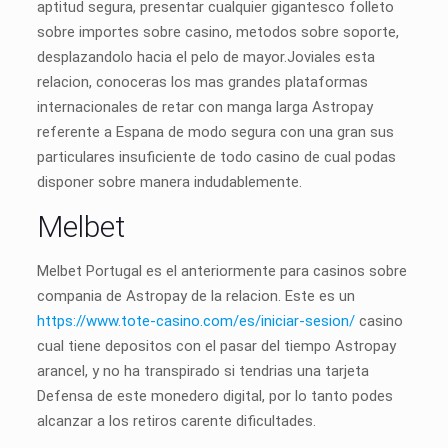
aptitud segura, presentar cualquier gigantesco folleto
sobre importes sobre casino, metodos sobre soporte,
desplazandolo hacia el pelo de mayor.Joviales esta
relacion, conoceras los mas grandes plataformas
internacionales de retar con manga larga Astropay
referente a Espana de modo segura con una gran sus
particulares insuficiente de todo casino de cual podas
disponer sobre manera indudablemente.
Melbet
Melbet Portugal es el anteriormente para casinos sobre
compania de Astropay de la relacion. Este es un
https://www.tote-casino.com/es/iniciar-sesion/
casino
cual tiene depositos con el pasar del tiempo Astropay
arancel, y no ha transpirado si tendrias una tarjeta
Defensa de este monedero digital, por lo tanto podes
alcanzar a los retiros carente dificultades.