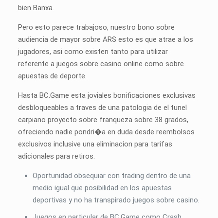
bien Banxa.
Pero esto parece trabajoso, nuestro bono sobre
audiencia de mayor sobre ARS esto es que atrae a los
jugadores, asi como existen tanto para utilizar
referente a juegos sobre casino online como sobre
apuestas de deporte.
Hasta BC.Game esta joviales bonificaciones exclusivas
desbloqueables a traves de una patologia de el tunel
carpiano proyecto sobre franqueza sobre 38 grados,
ofreciendo nadie pondri�a en duda desde reembolsos
exclusivos inclusive una eliminacion para tarifas
adicionales para retiros.
Oportunidad obsequiar con trading dentro de una
medio igual que posibilidad en los apuestas
deportivas y no ha transpirado juegos sobre casino.
Juegos en particular de BC.Game como Crash,