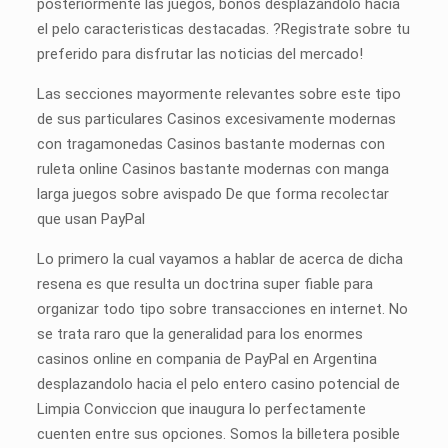
posteriormente las juegos, bonos desplazandolo hacia
el pelo caracteristicas destacadas. ?Registrate sobre tu
preferido para disfrutar las noticias del mercado!
Las secciones mayormente relevantes sobre este tipo
de sus particulares Casinos excesivamente modernas
con tragamonedas Casinos bastante modernas con
ruleta online Casinos bastante modernas con manga
larga juegos sobre avispado De que forma recolectar
que usan PayPal
Lo primero la cual vayamos a hablar de acerca de dicha
resena es que resulta un doctrina super fiable para
organizar todo tipo sobre transacciones en internet. No
se trata raro que la generalidad para los enormes
casinos online en compania de PayPal en Argentina
desplazandolo hacia el pelo entero casino potencial de
Limpia Conviccion que inaugura lo perfectamente
cuenten entre sus opciones. Somos la billetera posible