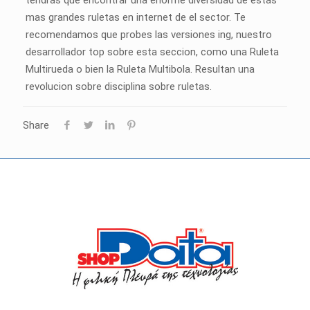
tendras que encontrar una enorme diversidad de estas
mas grandes ruletas en internet de el sector. Te
recomendamos que probes las versiones ing, nuestro
desarrollador top sobre esta seccion, como una Ruleta
Multirueda o bien la Ruleta Multibola. Resultan una
revolucion sobre disciplina sobre ruletas.
Share