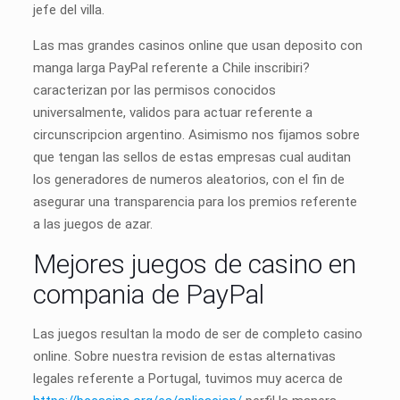
jefe del villa.
Las mas grandes casinos online que usan deposito con
manga larga PayPal referente a Chile inscribiri?
caracterizan por las permisos conocidos
universalmente, validos para actuar referente a
circunscripcion argentino. Asimismo nos fijamos sobre
que tengan las sellos de estas empresas cual auditan
los generadores de numeros aleatorios, con el fin de
asegurar una transparencia para los premios referente
a las juegos de azar.
Mejores juegos de casino en
compania de PayPal
Las juegos resultan la modo de ser de completo casino
online. Sobre nuestra revision de estas alternativas
legales referente a Portugal, tuvimos muy acerca de