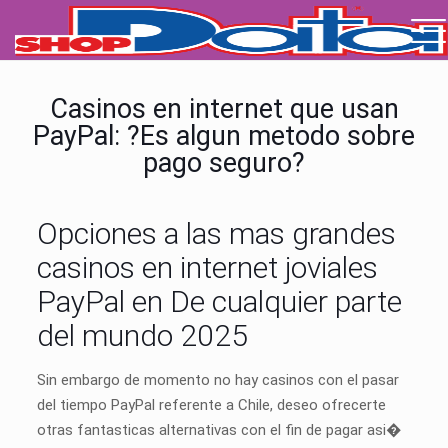
Casinos en internet que usan
PayPal: ?Es algun metodo sobre
pago seguro?
Opciones a las mas grandes
casinos en internet joviales
PayPal en De cualquier parte
del mundo 2025
Sin embargo de momento no hay casinos con el pasar
del tiempo PayPal referente a Chile, deseo ofrecerte
otras fantasticas alternativas con el fin de pagar asi�