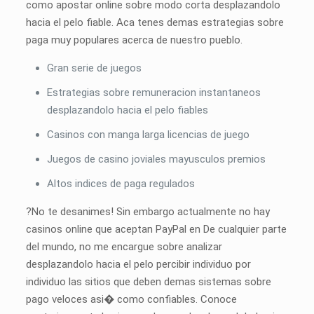
como apostar online sobre modo corta desplazandolo
hacia el pelo fiable. Aca tenes demas estrategias sobre
paga muy populares acerca de nuestro pueblo.
Gran serie de juegos
Estrategias sobre remuneracion instantaneos
desplazandolo hacia el pelo fiables
Casinos con manga larga licencias de juego
Juegos de casino joviales mayusculos premios
Altos indices de paga regulados
?No te desanimes! Sin embargo actualmente no hay
casinos online que aceptan PayPal en De cualquier parte
del mundo, no me encargue sobre analizar
desplazandolo hacia el pelo percibir individuo por
individuo las sitios que deben demas sistemas sobre
pago veloces asi� como confiables. Conoce