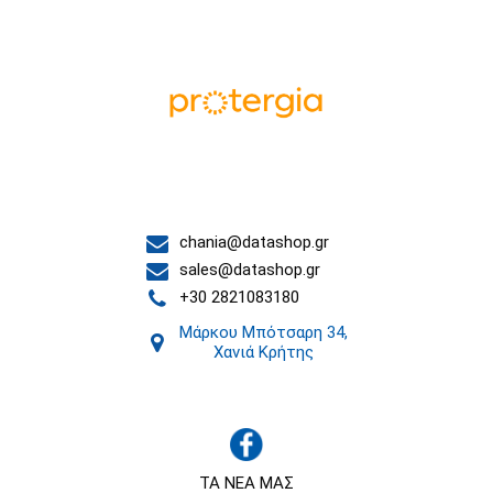
Οι συνεργάτες μας
Επικοινωνία
chania@datashop.gr
sales@datashop.gr
+30 2821083180
Μάρκου Μπότσαρη 34,
Χανιά Κρήτης
ΤΑ ΝΕΑ ΜΑΣ