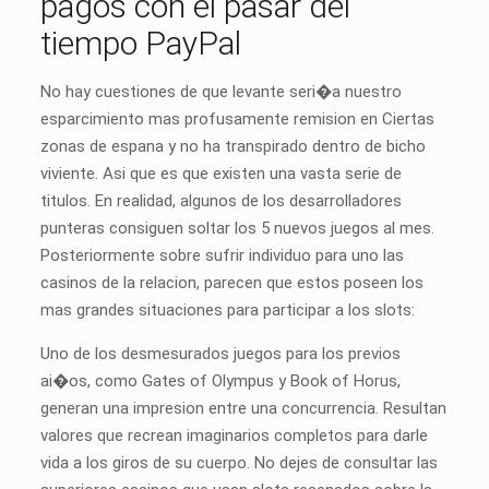
pagos con el pasar del
tiempo PayPal
No hay cuestiones de que levante seri�a nuestro
esparcimiento mas profusamente remision en Ciertas
zonas de espana y no ha transpirado dentro de bicho
viviente. Asi que es que existen una vasta serie de
titulos. En realidad, algunos de los desarrolladores
punteras consiguen soltar los 5 nuevos juegos al mes.
Posteriormente sobre sufrir individuo para uno las
casinos de la relacion, parecen que estos poseen los
mas grandes situaciones para participar a los slots:
Uno de los desmesurados juegos para los previos
ai�os, como Gates of Olympus y Book of Horus,
generan una impresion entre una concurrencia. Resultan
valores que recrean imaginarios completos para darle
vida a los giros de su cuerpo. No dejes de consultar las