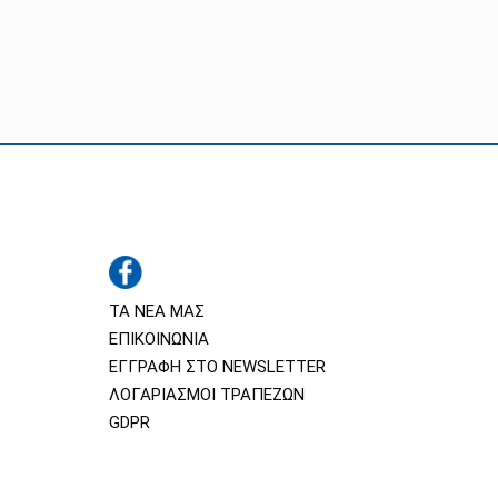
ΤΑ ΝΕΑ ΜΑΣ
ΕΠΙΚΟΙΝΩΝΙΑ
ΕΓΓΡΑΦΗ ΣΤΟ NEWSLETTER
ΛΟΓΑΡΙΑΣΜΟΙ ΤΡΑΠΕΖΩΝ
GDPR