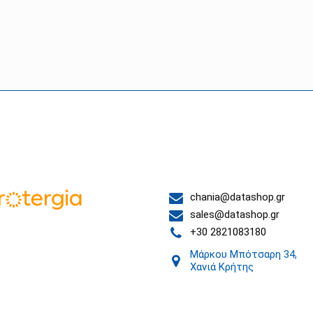
 συνεργάτες μας
Επικοινωνία
chania@datashop.gr
sales@datashop.gr
+30 2821083180
Μάρκου Μπότσαρη 34,
Χανιά Κρήτης