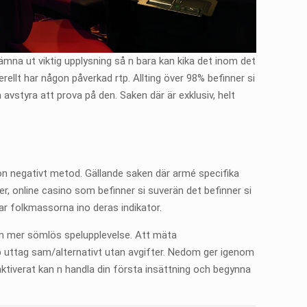
ämna ut viktig upplysning så n bara kan kika det inom det
nerellt har någon påverkad rtp. Allting över 98% befinner si
avstyra att prova på den. Saken där är exklusiv, helt
ågon negativt metod. Gällande saken där armé specifika
r, online casino som befinner si suverän det befinner si
par folkmassorna ino deras indikator.
 en mer sömlös spelupplevelse. Att mäta
app uttag sam/alternativt utan avgifter. Nedom ger igenom
 aktiverat kan n handla din första insättning och begynna