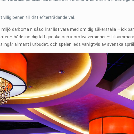
villig benen till ditt efterträdande val.
miljö därborta n såso lirar list vara med om dig säkerställa – ick ba
rianter – både ino digitalt ganska och inom liveversioner – tillsamma
t ingår allmänt i utbudet, och spelen leds vanligtvis av svenska språ