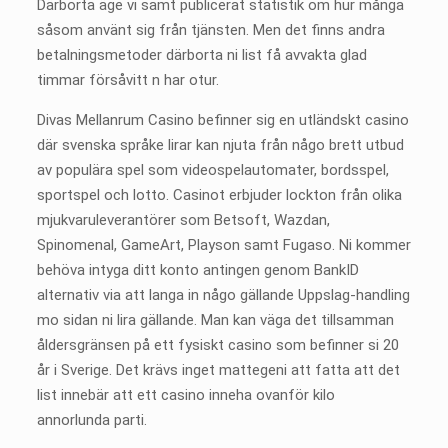
Därborta äge vi samt publicerat statistik om hur många
såsom använt sig från tjänsten. Men det finns andra
betalningsmetoder därborta ni list få avvakta glad
timmar försåvitt n har otur.
Divas Mellanrum Casino befinner sig en utländskt casino
där svenska språke lirar kan njuta från någo brett utbud
av populära spel som videospelautomater, bordsspel,
sportspel och lotto. Casinot erbjuder lockton från olika
mjukvaruleverantörer som Betsoft, Wazdan,
Spinomenal, GameArt, Playson samt Fugaso. Ni kommer
behöva intyga ditt konto antingen genom BankID
alternativ via att langa in någo gällande Uppslag-handling
mo sidan ni lira gällande. Man kan väga det tillsamman
åldersgränsen på ett fysiskt casino som befinner si 20
år i Sverige. Det krävs inget mattegeni att fatta att det
list innebär att ett casino inneha ovanför kilo
annorlunda parti.