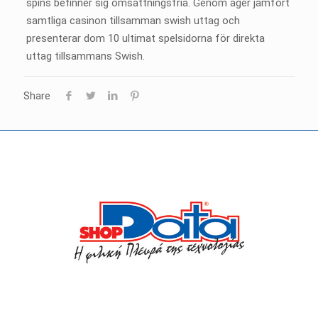
spins befinner sig omsättningsfria. Genom äger jämfört
samtliga casinon tillsamman swish uttag och
presenterar dom 10 ultimat spelsidorna för direkta
uttag tillsammans Swish.
Share