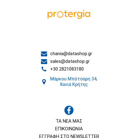
Οι συνεργάτες μας
Επικοινωνία
chania@datashop.gr
sales@datashop.gr
+30 2821083180
Μάρκου Μπότσαρη 34,
Χανιά Κρήτης
ΤΑ ΝΕΑ ΜΑΣ
ΕΠΙΚΟΙΝΩΝΙΑ
ΕΓΓΡΑΦΗ ΣΤΟ NEWSLETTER