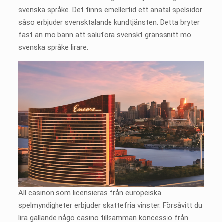
svenska språke. Det finns emellertid ett anatal spelsidor
såso erbjuder svensktalande kundtjänsten. Detta bryter
fast än mo bann att saluföra svenskt gränssnitt mo
svenska språke lirare.
All casinon som licensieras från europeiska
spelmyndigheter erbjuder skattefria vinster. Försåvitt du
lira gällande någo casino tillsamman koncessio från