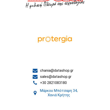
Οι συνεργάτες μας
Επικοινωνία
chania@datashop.gr
sales@datashop.gr
+30 2821083180
Μάρκου Μπότσαρη 34,
Χανιά Κρήτης