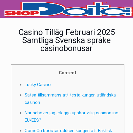
Casino Tilläg Februari 2025
Samtliga Svenska språke
casinobonusar
Content
Lucky Casino
Satsa tillsammans att testa kungen utländska
casinon
När behöver jag erlägga uppbör villig casinon ino
EU/EES?
ComeOn boostar oddsen kungen att Faktisk