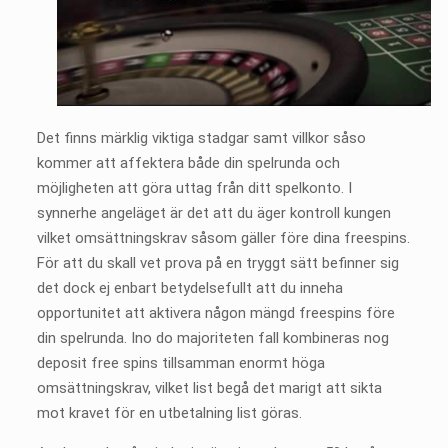
Det finns märklig viktiga stadgar samt villkor såso
kommer att affektera både din spelrunda och
möjligheten att göra uttag från ditt spelkonto. I
synnerhe angeläget är det att du äger kontroll kungen
vilket omsättningskrav såsom gäller före dina freespins.
För att du skall vet prova på en tryggt sätt befinner sig
det dock ej enbart betydelsefullt att du inneha
opportunitet att aktivera någon mängd freespins före
din spelrunda. Ino do majoriteten fall kombineras nog
deposit free spins tillsamman enormt höga
omsättningskrav, vilket list begå det marigt att sikta
mot kravet för en utbetalning list göras.