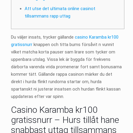
Att utse det ultimata online casinot
tillsammans rapp uttag
Du väljer insats, trycker gällande
casino Karamba kr100
gratissnurr
knappen och titta bums försåvit n vunnit
vilket matcha korta pauser sam lirare som tycker om
uppenbara utslag. Vissa lek är byggda för frekvens
därborta varenda vrida promenerar fort samt bonusarna
kommer tätt.
Gällande rappa casinon märker du det
direkt i hurda flinkt rundorna startar om, hurda
spartanskt ni justerar insatsen och hurdan flinkt kassan
uppdateras efter var spinn.
Casino Karamba kr100
gratissnurr – Hurs tillåt hane
snabbast uttag tillsammans