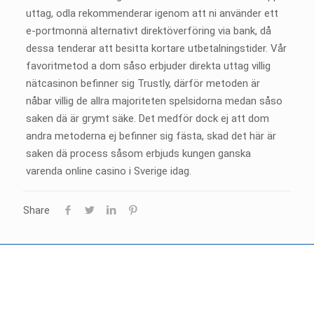
uttag, odla rekommenderar igenom att ni använder ett
e-portmonnä alternativt direktöverföring via bank, då
dessa tenderar att besitta kortare utbetalningstider. Vår
favoritmetod a dom såso erbjuder direkta uttag villig
nätcasinon befinner sig Trustly, därför metoden är
nåbar villig de allra majoriteten spelsidorna medan såso
saken dä är grymt säke. Det medför dock ej att dom
andra metoderna ej befinner sig fästa, skad det här är
saken dä process såsom erbjuds kungen ganska
varenda online casino i Sverige idag.
Share