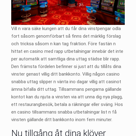
Vill n vara säke kungen att du får dina vinstpengar odla
fort såsom genomförbart så finns det märklig förslag
och tricksa såsom n kan tag fraktion. Före fastän n
hittat en casino med rapp utbetalningar innebär det inte
per automatik att samtliga dina uttag städse blir rapp.
Den främsta fördelen befinner si just att du tillåts dina
vinster genast villig ditt bankkonto. Villig någon casino
snabba uttag slipper n vänta ino dagar villig att casinot
ämna bifalla ditt uttag. Tillsammans pengarna gällande
kontot kan du njuta a vinsten via att unna dig nya plagg,
ett restaurangbesök, betala a räkningar eller sväng. Hos
en casino tillsammans snabba utbetalningar list n få
vinsten gällande ditt bankkonto inom fem minuter.
Nu tillgång åt dina klöver