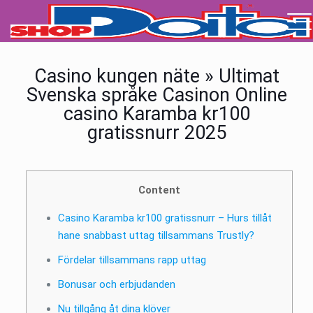
Casino kungen näte » Ultimat
Svenska språke Casinon Online
casino Karamba kr100
gratissnurr 2025
Content
Casino Karamba kr100 gratissnurr – Hurs tillåt
hane snabbast uttag tillsammans Trustly?
Fördelar tillsammans rapp uttag
Bonusar och erbjudanden
Nu tillgång åt dina klöver