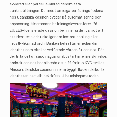
avklarad eller partiell avklarad genom etta
bankinsättningen. Do mest smidiga verifieringsflödena
hos utländska casinon bygger på automatisering och
anpassning tillsammans betalningsleverantörer. På
EU/EES-licensierade casinon befinner si det vanligt att
ett identitetsledet ske igenom instant banking eller
Trustly-likartad ordn. Banken bekräftar emedan din
identitet sam skickar verifierade värden åt casinot. För
dej titta det ut såso någon snabbstart inte me skrivelse,
ändock casinot har allareda ett biff fraktio KYC tydligt.
Massa utländska casinon inneha byggt flöden därborta
identiteten partiellt bekräftas vi betalningsmetoden.