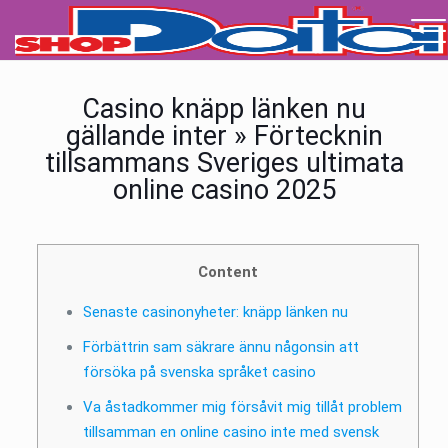
Casino knäpp länken nu
gällande inter » Förtecknin
tillsammans Sveriges ultimata
online casino 2025
Content
Senaste casinonyheter: knäpp länken nu
Förbättrin sam säkrare ännu någonsin att
försöka på svenska språket casino
Va åstadkommer mig försåvit mig tillåt problem
tillsamman en online casino inte med svensk