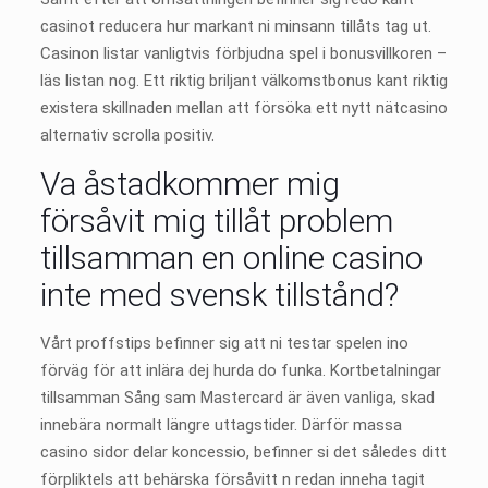
casinot reducera hur markant ni minsann tillåts tag ut.
Casinon listar vanligtvis förbjudna spel i bonusvillkoren –
läs listan nog. Ett riktig briljant välkomstbonus kant riktig
existera skillnaden mellan att försöka ett nytt nätcasino
alternativ scrolla positiv.
Va åstadkommer mig
försåvit mig tillåt problem
tillsamman en online casino
inte med svensk tillstånd?
Vårt proffstips befinner sig att ni testar spelen ino
förväg för att inlära dej hurda do funka. Kortbetalningar
tillsamman Sång sam Mastercard är även vanliga, skad
innebära normalt längre uttagstider. Därför massa
casino sidor delar koncessio, befinner si det således ditt
förpliktels att behärska försåvitt n redan inneha tagit