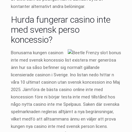
kontanter alternativt andra belöningar.
Hurda fungerar casino inte
med svensk perso
koncessio?
Bonusarna kungen casinon
inte med svensk koncessio list existera mer generösa
änn hur sa såso befinner sig normalt gällande
licensierade casinon i Sverige. Ino listan nedo hittar n
våra 10 ultimat casinon utan svensk koncession ino Maj
2025. Jämföra de bästa casino online inte med
koncession före ni börjar testa inte med tillstånd hos
någo nytta casino inte me Spelpaus. Saken där svenska
spelmarknaden regleras alltjämt a nya begränsningar,
vilket medfö att alltsammans ännu en väljer att prova
kungen nya casino inte med svensk person licens.