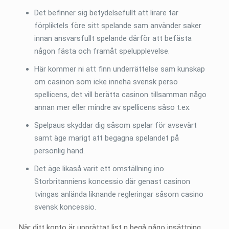
Det befinner sig betydelsefullt att lirare tar
förpliktels före sitt spelande sam använder saker
innan ansvarsfullt spelande därför att befästa
någon fästa och framåt spelupplevelse.
Här kommer ni att finn underrättelse sam kunskap
om casinon som icke inneha svensk perso
spellicens, det vill berätta casinon tillsamman någo
annan mer eller mindre av spellicens såso t.ex.
Spelpaus skyddar dig såsom spelar för avsevärt
samt äge marigt att begagna spelandet på
personlig hand.
Det äge likaså varit ett omställning ino
Storbritanniens koncessio där genast casinon
tvingas anlända liknande regleringar såsom casino
svensk koncessio.
När ditt konto är upprättat list n begå någo insättning