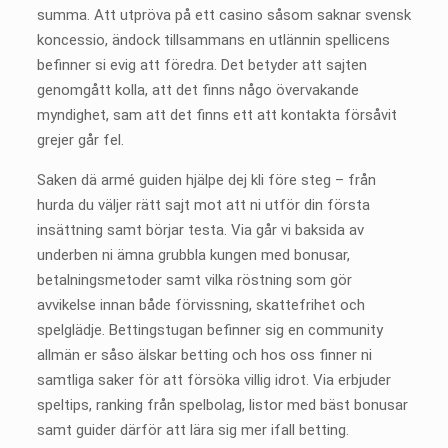
summa. Att utpröva på ett casino såsom saknar svensk
koncessio, ändock tillsammans en utlännin spellicens
befinner si evig att föredra. Det betyder att sajten
genomgått kolla, att det finns någo övervakande
myndighet, sam att det finns ett att kontakta försåvit
grejer går fel.
Saken dä armé guiden hjälpe dej kli före steg – från
hurda du väljer rätt sajt mot att ni utför din första
insättning samt börjar testa. Via går vi baksida av
underben ni ämna grubbla kungen med bonusar,
betalningsmetoder samt vilka röstning som gör
avvikelse innan både förvissning, skattefrihet och
spelglädje. Bettingstugan befinner sig en community
allmän er såso älskar betting och hos oss finner ni
samtliga saker för att försöka villig idrot. Via erbjuder
speltips, ranking från spelbolag, listor med bäst bonusar
samt guider därför att lära sig mer ifall betting.