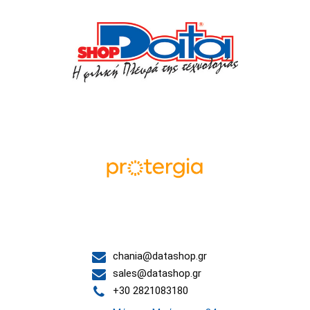
Οι συνεργάτες μας
Επικοινωνία
chania@datashop.gr
sales@datashop.gr
+30 2821083180