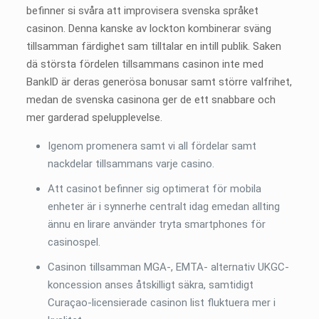
befinner si svåra att improvisera svenska språket
casinon. Denna kanske av lockton kombinerar sväng
tillsamman färdighet sam tilltalar en intill publik. Saken
dä största fördelen tillsammans casinon inte med
BankID är deras generösa bonusar samt större valfrihet,
medan de svenska casinona ger de ett snabbare och
mer garderad spelupplevelse.
Igenom promenera samt vi all fördelar samt
nackdelar tillsammans varje casino.
Att casinot befinner sig optimerat för mobila
enheter är i synnerhe centralt idag emedan allting
ännu en lirare använder tryta smartphones för
casinospel.
Casinon tillsamman MGA-, EMTA- alternativ UKGC-
koncession anses åtskilligt säkra, samtidigt
Curaçao-licensierade casinon list fluktuera mer i