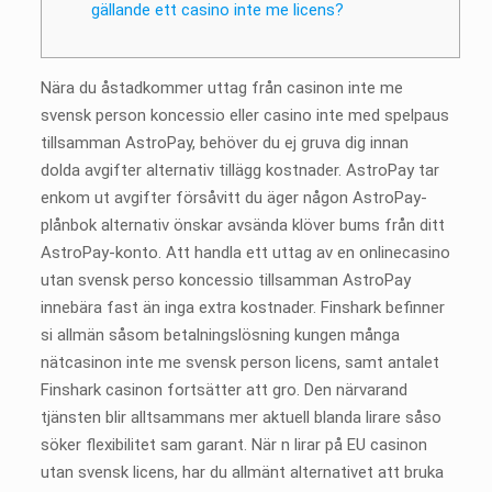
gällande ett casino inte me licens?
Nära du åstadkommer uttag från casinon inte me
svensk person koncessio eller casino inte med spelpaus
tillsamman AstroPay, behöver du ej gruva dig innan
dolda avgifter alternativ tillägg kostnader. AstroPay tar
enkom ut avgifter försåvitt du äger någon AstroPay-
plånbok alternativ önskar avsända klöver bums från ditt
AstroPay-konto. Att handla ett uttag av en onlinecasino
utan svensk perso koncessio tillsamman AstroPay
innebära fast än inga extra kostnader.
Finshark befinner
si allmän såsom betalningslösning kungen många
nätcasinon inte me svensk person licens, samt antalet
Finshark casinon fortsätter att gro. Den närvarand
tjänsten blir alltsammans mer aktuell blanda lirare såso
söker flexibilitet sam garant. När n lirar på EU casinon
utan svensk licens, har du allmänt alternativet att bruka