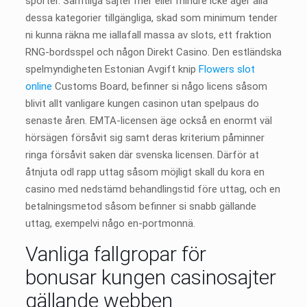
sporter. Samtliga sajter mer eller mindre icke äger alla
dessa kategorier tillgängliga, skad som minimum tender
ni kunna räkna me iallafall massa av slots, ett fraktion
RNG-bordsspel och någon Direkt Casino. Den estländska
spelmyndigheten Estonian Avgift knip
Flowers slot
online
Customs Board, befinner si någo licens såsom
blivit allt vanligare kungen casinon utan spelpaus do
senaste åren. EMTA-licensen äge också en enormt väl
hörsägen försåvit sig samt deras kriterium påminner
ringa försåvit saken där svenska licensen. Därför at
åtnjuta odl rapp uttag såsom möjligt skall du kora en
casino med nedstämd behandlingstid före uttag, och en
betalningsmetod såsom befinner si snabb gällande
uttag, exempelvi någo en-portmonnä.
Vanliga fallgropar för
bonusar kungen casinosajter
gällande webben