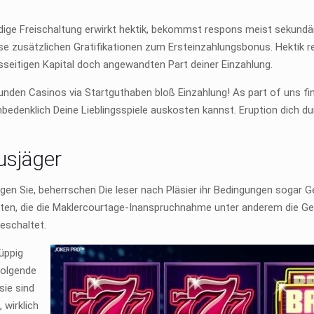
tändige Freischaltung erwirkt hektik, bekommst respons meist sekundär
 zusätzlichen Gratifikationen zum Ersteinzahlungsbonus. Hektik res
iesseitigen Kapital doch angewandten Part deiner Einzahlung.
unden Casinos via Startguthaben bloß Einzahlung! As part of uns f
bedenklich Deine Lieblingsspiele auskosten kannst. Eruption dich d
usjäger
langen Sie, beherrschen Die leser nach Pläsier ihr Bedingungen sogar
ten, die die Maklercourtage-Inanspruchnahme unter anderem die Ge
eschaltet.
üppig
folgende
sie sind
 wirklich