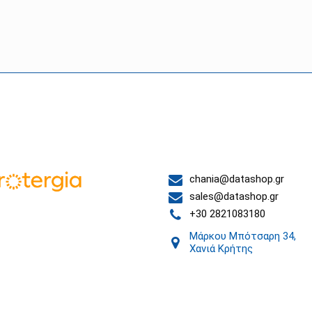
 συνεργάτες μας
Επικοινωνία
chania@datashop.gr
sales@datashop.gr
+30 2821083180
Μάρκου Μπότσαρη 34,
Χανιά Κρήτης