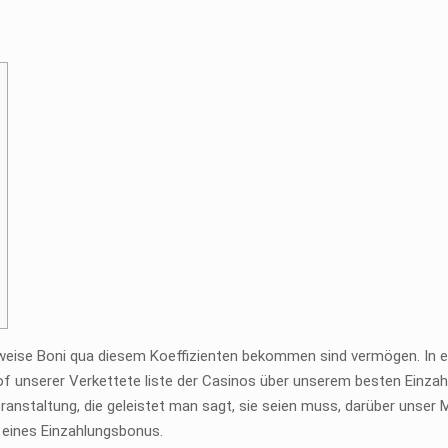
ese weise Boni qua diesem Koeffizienten bekommen sind vermögen. In
f unserer Verkettete liste der Casinos über unserem besten Einza
ranstaltung, die geleistet man sagt, sie seien muss, darüber unser
 eines Einzahlungsbonus.