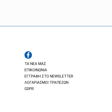
ΤΑ ΝΕΑ ΜΑΣ
ΕΠΙΚΟΙΝΩΝΙΑ
ΕΓΓΡΑΦΗ ΣΤΟ NEWSLETTER
ΛΟΓΑΡΙΑΣΜΟΙ ΤΡΑΠΕΖΩΝ
GDPR