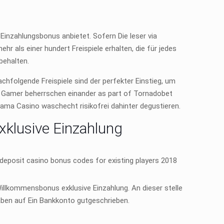
Einzahlungsbonus anbietet. Sofern Die leser via
als einer hundert Freispiele erhalten, die für jedes
behalten.
achfolgende Freispiele sind der perfekter Einstieg, um
eue Gamer beherrschen einander as part of Tornadobet
nMama Casino waschecht risikofrei dahinter degustieren.
xklusive Einzahlung
illkommensbonus exklusive Einzahlung. An dieser stelle
aben auf Ein Bankkonto gutgeschrieben.