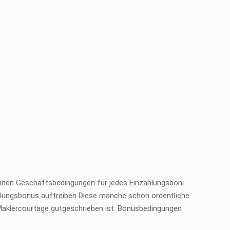
 einen Geschäftsbedingungen für jedes Einzahlungsboni
hlungsbonus auftreiben Diese manche schon ordentliche
 Maklercourtage gutgeschrieben ist. Bonusbedingungen