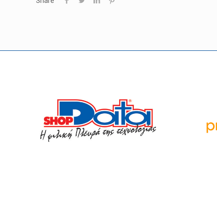
Share
Οι