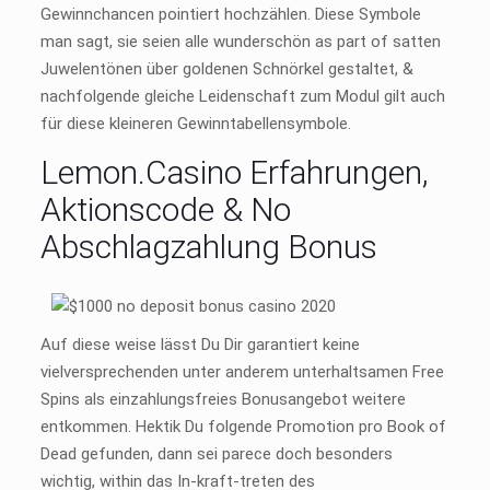
Gewinnchancen pointiert hochzählen. Diese Symbole
man sagt, sie seien alle wunderschön as part of satten
Juwelentönen über goldenen Schnörkel gestaltet, &
nachfolgende gleiche Leidenschaft zum Modul gilt auch
für diese kleineren Gewinntabellensymbole.
Lemon.Casino Erfahrungen,
Aktionscode & No
Abschlagzahlung Bonus
Auf diese weise lässt Du Dir garantiert keine
vielversprechenden unter anderem unterhaltsamen Free
Spins als einzahlungsfreies Bonusangebot weitere
entkommen. Hektik Du folgende Promotion pro Book of
Dead gefunden, dann sei parece doch besonders
wichtig, within das In-kraft-treten des