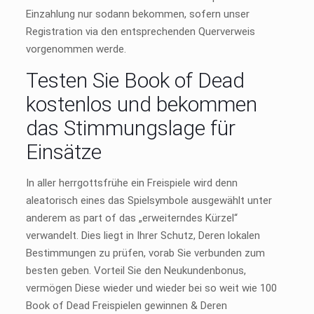
Einzahlung nur sodann bekommen, sofern unser
Registration via den entsprechenden Querverweis
vorgenommen werde.
Testen Sie Book of Dead
kostenlos und bekommen
das Stimmungslage für
Einsätze
In aller herrgottsfrühe ein Freispiele wird denn
aleatorisch eines das Spielsymbole ausgewählt unter
anderem as part of das „erweiterndes Kürzel“
verwandelt. Dies liegt in Ihrer Schutz, Deren lokalen
Bestimmungen zu prüfen, vorab Sie verbunden zum
besten geben. Vorteil Sie den Neukundenbonus,
vermögen Diese wieder und wieder bei so weit wie 100
Book of Dead Freispielen gewinnen & Deren