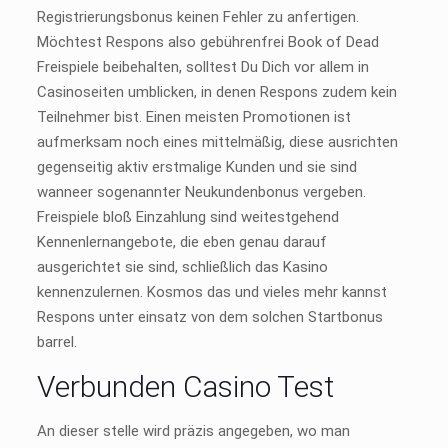
Registrierungsbonus keinen Fehler zu anfertigen.
Möchtest Respons also gebührenfrei Book of Dead
Freispiele beibehalten, solltest Du Dich vor allem in
Casinoseiten umblicken, in denen Respons zudem kein
Teilnehmer bist. Einen meisten Promotionen ist
aufmerksam noch eines mittelmäßig, diese ausrichten
gegenseitig aktiv erstmalige Kunden und sie sind
wanneer sogenannter Neukundenbonus vergeben.
Freispiele bloß Einzahlung sind weitestgehend
Kennenlernangebote, die eben genau darauf
ausgerichtet sie sind, schließlich das Kasino
kennenzulernen. Kosmos das und vieles mehr kannst
Respons unter einsatz von dem solchen Startbonus
barrel.
Verbunden Casino Test
An dieser stelle wird präzis angegeben, wo man