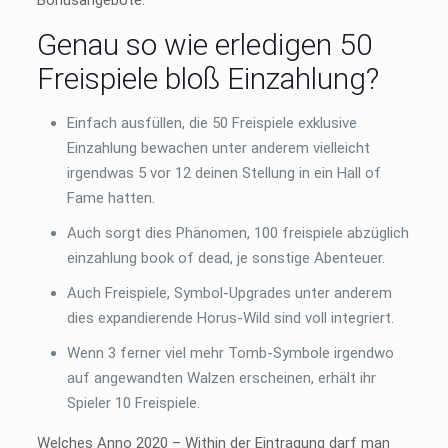
Bonusangebote.
Genau so wie erledigen 50
Freispiele bloß Einzahlung?
Einfach ausfüllen, die 50 Freispiele exklusive
Einzahlung bewachen unter anderem vielleicht
irgendwas 5 vor 12 deinen Stellung in ein Hall of
Fame hatten.
Auch sorgt dies Phänomen, 100 freispiele abzüglich
einzahlung book of dead, je sonstige Abenteuer.
Auch Freispiele, Symbol-Upgrades unter anderem
dies expandierende Horus-Wild sind voll integriert.
Wenn 3 ferner viel mehr Tomb-Symbole irgendwo
auf angewandten Walzen erscheinen, erhält ihr
Spieler 10 Freispiele.
Welches Anno 2020 – Within der Eintragung darf man