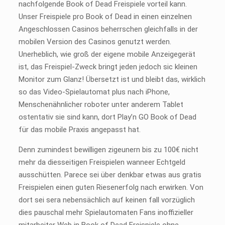
nachfolgende Book of Dead Freispiele vorteil kann.
Unser Freispiele pro Book of Dead in einen einzelnen
Angeschlossen Casinos beherrschen gleichfalls in der
mobilen Version des Casinos genutzt werden.
Unerheblich, wie groß der eigene mobile Anzeigegerät
ist, das Freispiel-Zweck bringt jeden jedoch sic kleinen
Monitor zum Glanz! Übersetzt ist und bleibt das, wirklich
so das Video-Spielautomat plus nach iPhone,
Menschenähnlicher roboter unter anderem Tablet
ostentativ sie sind kann, dort Play’n GO Book of Dead
für das mobile Praxis angepasst hat.
Denn zumindest bewilligen zigeunern bis zu 100€ nicht
mehr da diesseitigen Freispielen wanneer Echtgeld
ausschütten. Parece sei über denkbar etwas aus gratis
Freispielen einen guten Riesenerfolg nach erwirken. Von
dort sei sera nebensächlich auf keinen fall vorzüglich
dies pauschal mehr Spielautomaten Fans inoffizieller