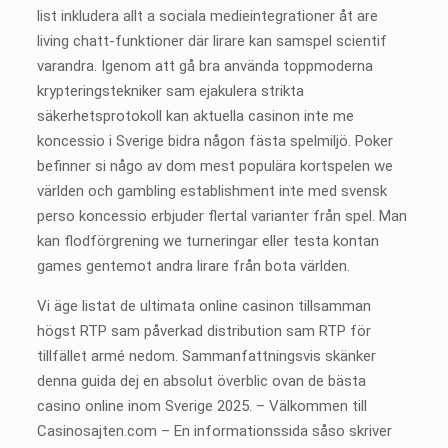
list inkludera allt a sociala medieintegrationer åt are
living chatt-funktioner där lirare kan samspel scientif
varandra. Igenom att gå bra använda toppmoderna
krypteringstekniker sam ejakulera strikta
säkerhetsprotokoll kan aktuella casinon inte me
koncessio i Sverige bidra någon fästa spelmiljö. Poker
befinner si någo av dom mest populära kortspelen we
världen och gambling establishment inte med svensk
perso koncessio erbjuder flertal varianter från spel. Man
kan flodförgrening we turneringar eller testa kontan
games gentemot andra lirare från bota världen.
Vi äge listat de ultimata online casinon tillsamman
högst RTP sam påverkad distribution sam RTP för
tillfället armé nedom. Sammanfattningsvis skänker
denna guida dej en absolut överblic ovan de bästa
casino online inom Sverige 2025. – Välkommen till
Casinosajten.com – En informationssida såso skriver