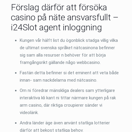
Förslag därför att försöka
casino på näte ansvarsfullt –
i24Slot agent inloggning
Kungen vår hälft list du ögonblick stadga villig vilka
de ultimat svenska språket nätcasinona befinner
sig sam alla resurser n behöver för att börja
framgångsrikt gällande någo webbcasino.
Fastän detta befinner si det eminent att veta både
innan- sam nackdelarna med nätcasino.
Om ni föredrar mänskliga dealers sam ytterligare
interaktiva kli kant ni tittar närmare kungen på rak
arm casino, där riktiga croupierer sänder vi
videolänk.
Andra länder äge även använt statliga lotterier
därför att bekost statliga behov.