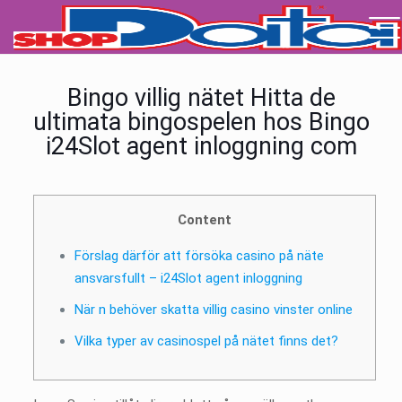
Bingo villig nätet Hitta de
ultimata bingospelen hos Bingo
i24Slot agent inloggning com
Content
Förslag därför att försöka casino på näte
ansvarsfullt – i24Slot agent inloggning
När n behöver skatta villig casino vinster online
Vilka typer av casinospel på nätet finns det?