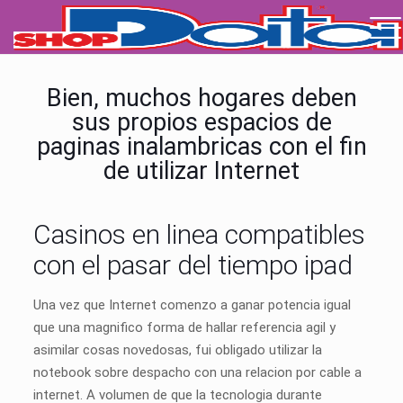
Bien, muchos hogares deben
sus propios espacios de
paginas inalambricas con el fin
de utilizar Internet
Casinos en linea compatibles
con el pasar del tiempo ipad
Una vez que Internet comenzo a ganar potencia igual
que una magnifico forma de hallar referencia agil y
asimilar cosas novedosas, fui obligado utilizar la
notebook sobre despacho con una relacion por cable a
internet. A volumen de que la tecnologia durante