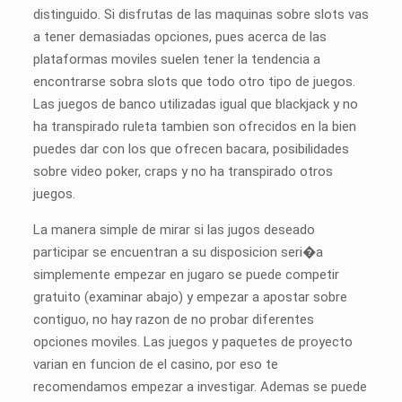
distinguido. Si disfrutas de las maquinas sobre slots vas
a tener demasiadas opciones, pues acerca de las
plataformas moviles suelen tener la tendencia a
encontrarse sobra slots que todo otro tipo de juegos.
Las juegos de banco utilizadas igual que blackjack y no
ha transpirado ruleta tambien son ofrecidos en la bien
puedes dar con los que ofrecen bacara, posibilidades
sobre video poker, craps y no ha transpirado otros
juegos.
La manera simple de mirar si las jugos deseado
participar se encuentran a su disposicion seri�a
simplemente empezar en jugaro se puede competir
gratuito (examinar abajo) y empezar a apostar sobre
contiguo, no hay razon de no probar diferentes
opciones moviles. Las juegos y paquetes de proyecto
varian en funcion de el casino, por eso te
recomendamos empezar a investigar. Ademas se puede