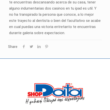
te encuentras descansando acerca de su casa, tener
alguno indumentarias dos casinos en tu ipad es util. Y
no ha transpirado la persona que conoce, a lo mejor
este trayecto al dentista o bien del facultativo se acabe
en cual puedas una victoria entretanto te encuentras
durante galeria sobre expectacion.
Share