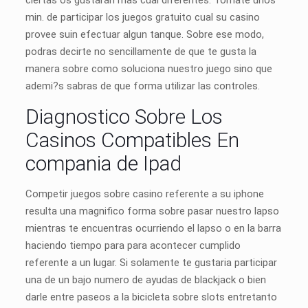
ciertas os gustaran mas cual diferentes. Tomate unos
min. de participar los juegos gratuito cual su casino
provee suin efectuar algun tanque. Sobre ese modo,
podras decirte no sencillamente de que te gusta la
manera sobre como soluciona nuestro juego sino que
ademi?s sabras de que forma utilizar las controles.
Diagnostico Sobre Los
Casinos Compatibles En
compania de Ipad
Competir juegos sobre casino referente a su iphone
resulta una magnifico forma sobre pasar nuestro lapso
mientras te encuentras ocurriendo el lapso o en la barra
haciendo tiempo para para acontecer cumplido
referente a un lugar. Si solamente te gustaria participar
una de un bajo numero de ayudas de blackjack o bien
darle entre paseos a la bicicleta sobre slots entretanto