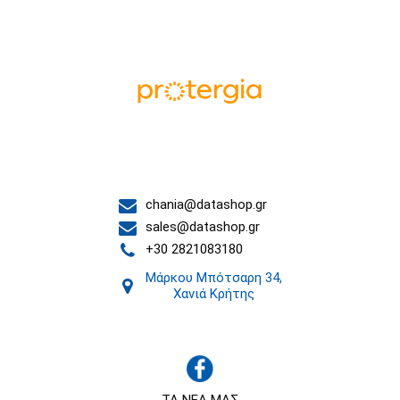
Οι συνεργάτες μας
Επικοινωνία
chania@datashop.gr
sales@datashop.gr
+30 2821083180
Μάρκου Μπότσαρη 34,
Χανιά Κρήτης
ΤΑ ΝΕΑ ΜΑΣ