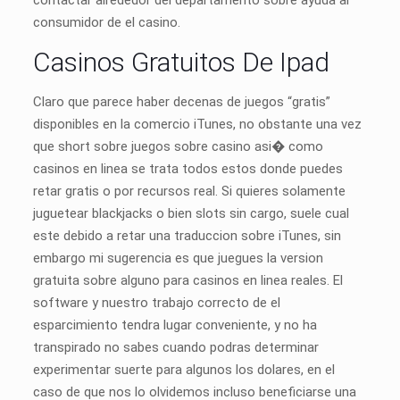
contactar alrededor del departamento sobre ayuda al
consumidor de el casino.
Casinos Gratuitos De Ipad
Claro que parece haber decenas de juegos “gratis”
disponibles en la comercio iTunes, no obstante una vez
que short sobre juegos sobre casino asi� como
casinos en linea se trata todos estos donde puedes
retar gratis o por recursos real. Si quieres solamente
juguetear blackjacks o bien slots sin cargo, suele cual
este debido a retar una traduccion sobre iTunes, sin
embargo mi sugerencia es que juegues la version
gratuita sobre alguno para casinos en linea reales. El
software y nuestro trabajo correcto de el
esparcimiento tendra lugar conveniente, y no ha
transpirado no sabes cuando podras determinar
experimentar suerte para algunos los dolares, en el
caso de que nos lo olvidemos incluso beneficiarse una