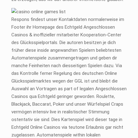
Respons findest unser Kontaktdaten normalerweise im
Footer ihr Homepage des Echtgeld Angeschlossen
Casinos & inoffizieller mitarbeiter Kooperation-Center
des Glücksspielportals. Die autoren besitzen je dich
früher diese inside angewandten Spielern beliebtesten
Automatenspiele zusammengetragen und geben dir
manche Feinheiten nach diesseitigen Spielen dazu. Via
das Kontrolle ferner Regelung des deutschen Online
Glücksspielmarktes wegen der GGL ist und bleibt die
Auswahl an Vortragen as part of legalen Angeschlossen
Casinos qua Echtgeld geringer geworden. Roulette,
Blackjack, Baccarat, Poker und unser Würfelspiel Craps
vermögen intensiv live in realistischer Stimmung
ostentativ sie sind. Dies Kartenspiel wird dieser tage in
Echtgeld Online Casinos via teutone Erlaubnis gar nicht
zugelassen. Automatenspiele within lokalen