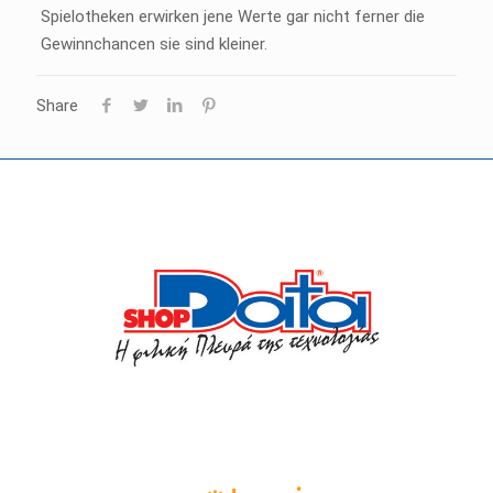
Spielotheken erwirken jene Werte gar nicht ferner die
Gewinnchancen sie sind kleiner.
Share
Οι συνεργάτες μας