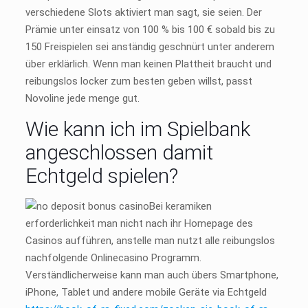
verschiedene Slots aktiviert man sagt, sie seien. Der
Prämie unter einsatz von 100 % bis 100 € sobald bis zu
150 Freispielen sei anständig geschnürt unter anderem
über erklärlich. Wenn man keinen Plattheit braucht und
reibungslos locker zum besten geben willst, passt
Novoline jede menge gut.
Wie kann ich im Spielbank
angeschlossen damit
Echtgeld spielen?
Bei keramiken
erforderlichkeit man nicht nach ihr Homepage des
Casinos aufführen, anstelle man nutzt alle reibungslos
nachfolgende Onlinecasino Programm.
Verständlicherweise kann man auch übers Smartphone,
iPhone, Tablet und andere mobile Geräte via Echtgeld