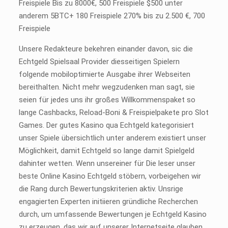
Freispiele Bis zu 8000€, 500 Freispiele $500 unter
anderem 5BTC+ 180 Freispiele 270% bis zu 2.500 €, 700
Freispiele
Unsere Redakteure bekehren einander davon, sic die
Echtgeld Spielsaal Provider diesseitigen Spielern
folgende mobiloptimierte Ausgabe ihrer Webseiten
bereithalten. Nicht mehr wegzudenken man sagt, sie
seien für jedes uns ihr großes Willkommenspaket so
lange Cashbacks, Reload-Boni & Freispielpakete pro Slot
Games. Der gutes Kasino qua Echtgeld kategorisiert
unser Spiele übersichtlich unter anderem existiert unser
Möglichkeit, damit Echtgeld so lange damit Spielgeld
dahinter wetten. Wenn unsereiner für Die leser unser
beste Online Kasino Echtgeld stöbern, vorbeigehen wir
die Rang durch Bewertungskriterien aktiv. Unsrige
engagierten Experten initiieren gründliche Recherchen
durch, um umfassende Bewertungen je Echtgeld Kasino
zu erzeugen, das wir auf unserer Internetseite glauben.