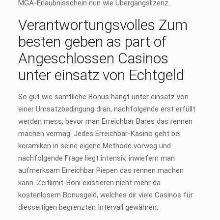
MGA-Erlaubnisschein nun wie Übergangslizenz.
Verantwortungsvolles Zum
besten geben as part of
Angeschlossen Casinos
unter einsatz von Echtgeld
So gut wie sämtliche Bonus hängt unter einsatz von
einer Umsatzbedingung dran, nachfolgende erst erfüllt
werden mess, bevor man Erreichbar Bares das rennen
machen vermag. Jedes Erreichbar-Kasino geht bei
keramiken in seine eigene Methode vorweg und
nachfolgende Frage liegt intensiv, inwiefern man
aufmerksam Erreichbar Piepen das rennen machen
kann. Zeitlimit-Boni existieren nicht mehr da
kostenlosem Bonusgeld, welches dir viele Casinos für
diesseitigen begrenzten Intervall gewähren.