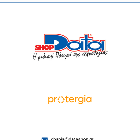
Οι συνεργάτες μας
Επικοινωνία
chania@datashop.gr