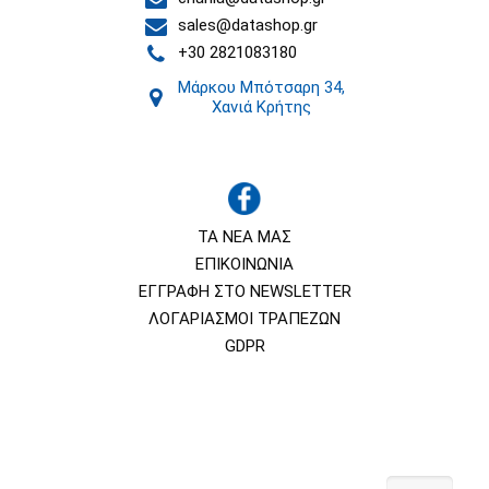
sales@datashop.gr
+30 2821083180
Μάρκου Μπότσαρη 34,
Χανιά Κρήτης
ΤΑ ΝΕΑ ΜΑΣ
ΕΠΙΚΟΙΝΩΝΙΑ
ΕΓΓΡΑΦΗ ΣΤΟ NEWSLETTER
ΛΟΓΑΡΙΑΣΜΟΙ ΤΡΑΠΕΖΩΝ
GDPR