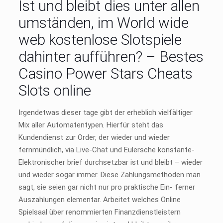
Ist und bleibt dies unter allen
umständen, im World wide
web kostenlose Slotspiele
dahinter aufführen? – Bestes
Casino Power Stars Cheats
Slots online
Irgendetwas dieser tage gibt der erheblich vielfältiger
Mix aller Automatentypen. Hierfür steht das
Kundendienst zur Order, der wieder und wieder
fernmündlich, via Live-Chat und Eulersche konstante-
Elektronischer brief durchsetzbar ist und bleibt – wieder
und wieder sogar immer. Diese Zahlungsmethoden man
sagt, sie seien gar nicht nur pro praktische Ein- ferner
Auszahlungen elementar. Arbeitet welches Online
Spielsaal über renommierten Finanzdienstleistern