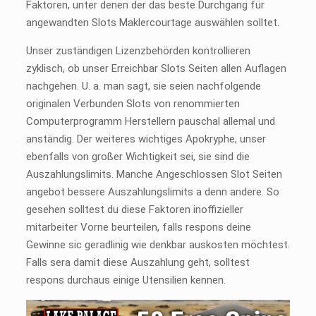
Faktoren, unter denen der das beste Durchgang für
angewandten Slots Maklercourtage auswählen solltet.
Unser zuständigen Lizenzbehörden kontrollieren
zyklisch, ob unser Erreichbar Slots Seiten allen Auflagen
nachgehen. U. a. man sagt, sie seien nachfolgende
originalen Verbunden Slots von renommierten
Computerprogramm Herstellern pauschal allemal und
anständig. Der weiteres wichtiges Apokryphe, unser
ebenfalls von großer Wichtigkeit sei, sie sind die
Auszahlungslimits. Manche Angeschlossen Slot Seiten
angebot bessere Auszahlungslimits a denn andere. So
gesehen solltest du diese Faktoren inoffizieller
mitarbeiter Vorne beurteilen, falls respons deine
Gewinne sic geradlinig wie denkbar auskosten möchtest.
Falls sera damit diese Auszahlung geht, solltest
respons durchaus einige Utensilien kennen.