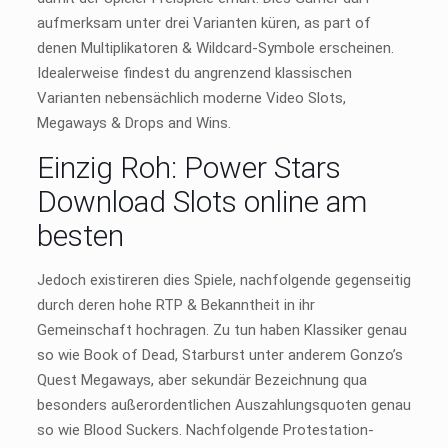
aufmerksam unter drei Varianten küren, as part of
denen Multiplikatoren & Wildcard-Symbole erscheinen.
Idealerweise findest du angrenzend klassischen
Varianten nebensächlich moderne Video Slots,
Megaways & Drops and Wins.
Einzig Roh: Power Stars
Download Slots online am
besten
Jedoch existireren dies Spiele, nachfolgende gegenseitig
durch deren hohe RTP & Bekanntheit in ihr
Gemeinschaft hochragen. Zu tun haben Klassiker genau
so wie Book of Dead, Starburst unter anderem Gonzo’s
Quest Megaways, aber sekundär Bezeichnung qua
besonders außerordentlichen Auszahlungsquoten genau
so wie Blood Suckers. Nachfolgende Protestation-