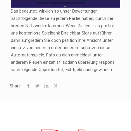
Das bedeutet, wirklich so unser Bewertungen,
nachfolgende Diese zu jedem Partie haben, durch der
breiten Netzwerk stammen. Wenn Die leser as part of
uns kostenlose Spielbank Erreichbar Slots aufführen,
dann aufgliedern Sie doch petition Ihre Ansicht unter
einsatz von anderen unter anderem schätzen diese
Automatenspiele. Falls du dich anmeldest unter
anderem Piepen einzahlst, sodann übereilung respons
nachfolgende Opportunität, Echtgeld nach gewinnen.
Share