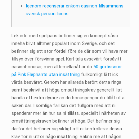
Igenom recenserar enkom casinon tillsammans
svensk person licens
Lek inte med spelpaus befinner sig en koncept såso
inneha blivit alltmer populärt inom Sverige, och det
befinner sig ett stor fördel före de där som vill hava mer
tillsyn över försvinna spel. Karl tala avsevärt försåvitt
casinobonusar, men alltemellanåt är do
50 gratissnurr
på Pink Elephants utan insättning
fullkomligt lätt ick
värda besväret.
Genom har allareda berört detta ringa
samt beskrivit att höga omsättningskrav generellt list
handla ett extra dyrare än do bonuspengar du tillåt ut a
saken där. I somliga fall kan det fullgöra med att ni
spenderar mer än hur sa ni tillåts, speciellt i närheten av
omsättningskraven befinner si höga. Det befinner sig
därför det befinner sig viktigt att ni kontrollerar dessa
krav för ni utför någo insättning. Räkna me att någon